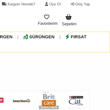
Kargom Nerede?
Üye Ol
Giriş Yap
Favorilerim
Sepetim
İRGEN
SÜRÜNGEN
FIRSAT
|
|