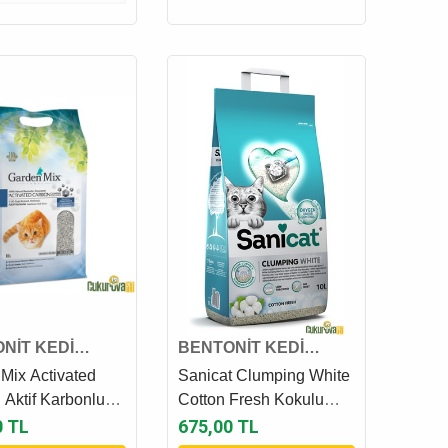
NİT KEDİ
BENTONİT KEDİ
KUMU
Mix Activated
Sanicat Clumping White
 Aktif Karbonlu
Cotton Fresh Kokulu
it Kedi Kumu 10 L
Bentonit Kedi Kumu 10 L
0 TL
675,00 TL