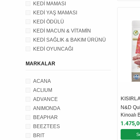
KEDİ MAMASI
KEDİ YAŞ MAMASI
KEDİ ÖDÜLÜ
KEDİ MACUN & VİTAMİN
KEDİ SAĞLIK & BAKIM ÜRÜNÜ
KEDİ OYUNCAĞI
KEDİ KUMU
MARKALAR
KEDİ TUVALETİ
KEDİ TUVALET AKSESUARI
ACANA
KEDİ TASMA, KAYIŞ &
ACLIUM
AKSESUARI
KISIRL
ADVANCE
KEDİ TIRMALAMA TAHTASI, EVİ
KEDİ M
N&D Qui
ANIMONDA
& YATAĞI
Kinoalı B
BEAPHAR
KEDİ FİLESİ
Kısırlaşt
1.475,0
BEEZTEES
Maması 
S
BRIT