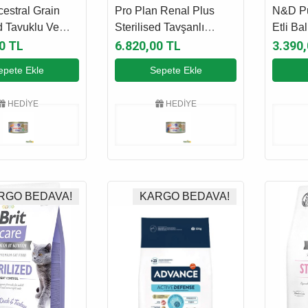
AMASI
KEDİ MAMASI
KEDİ 
estral Grain
Pro Plan Renal Plus
N&D Pu
 Tavuklu Ve
Sterilised Tavşanlı
Etli Ba
ırlaştırılmış Kedi
Kısırlaştırılmış Kedi
Kısırla
0 TL
6.820,00 TL
3.390
5 Kg
Maması 10 Kg
Maması
epete Ekle
Sepete Ekle
HEDİYE
HEDİYE
RGO BEDAVA!
KARGO BEDAVA!