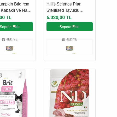
MAMASI
KEDİ MAMASI
mpkin Bıldırcın
Hill's Science Plan
l Kabaklı Ve Narlı
Sterilised Tavuklu
ştırılmış Kedi
Kısırlaştırılmış Kedi
,00 TL
6.020,00 TL
 5 Kg
Maması 10 Kg
Sepete Ekle
Sepete Ekle
HEDİYE
HEDİYE