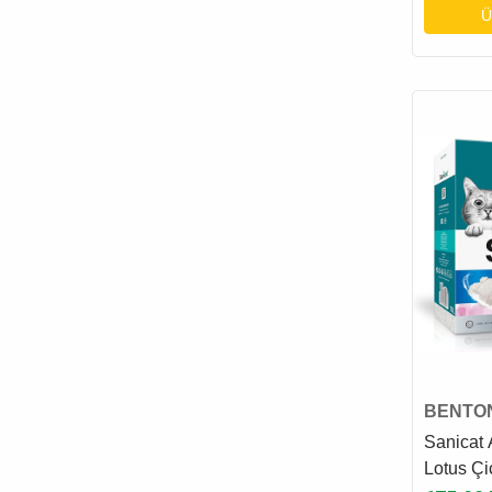
Ü
BENTON
KUMU
Sanicat 
Lotus Çi