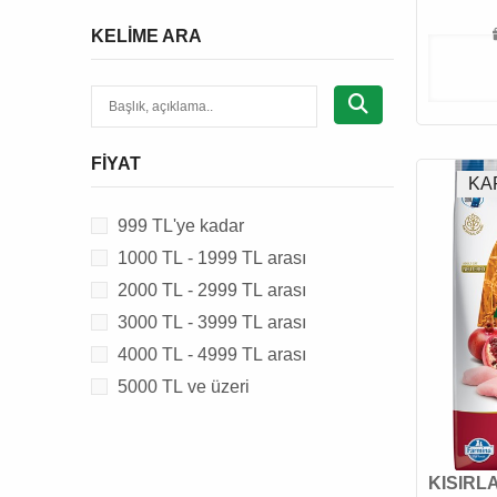
CAT CHOW
KELIME ARA
CATIT
CAT'S BEST
CATTIE
CHEFS CHOICE
FIYAT
CROCUS
KA
DAYANG
999 TL'ye kadar
EASTLAND
1000 TL - 1999 TL arası
EUROGOLD
2000 TL - 2999 TL arası
EVER CLEAN
3000 TL - 3999 TL arası
FELIX
4000 TL - 4999 TL arası
FERPLAST
5000 TL ve üzeri
FLAMINGO
GARDENMIX
GIMCAT
KISIRL