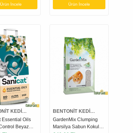
Ürün İncele
Ürün İncele
NİT KEDİ
BENTONİT KEDİ
KUMU
 Essential Oils
GardenMix Clumping
Control Beyaz
Marsilya Sabun Kokulu