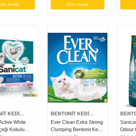
rün İncele
Ürün İncele
İT KEDİ
BENTONİT KEDİ
BENTO
KUMU
KUMU
Active White
Ever Clean Extra Strong
Sanicat
çeği Kokulu
Clumping Bentonit Kedi
Odour 