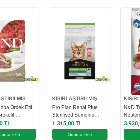
K
AŞTIRILMIŞ
KISIRLAŞTIRILMIŞ
KISIR
AMASI
KEDİ MAMASI
KEDİ 
noa Ördek Etli
Pro Plan Renal Plus
N&D Tr
rokolili
Sterilised Somonlu
Neuter
ırılmış Kedi
Kısırlaştırılmış Kedi
Kısırla
0 TL
1.315,00 TL
3.930
1.5 Kg
Maması 1.5 Kg
Maması
epete Ekle
Sepete Ekle