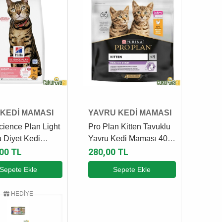
 KEDİ MAMASI
YAVRU KEDİ MAMASI
Science Plan Light
Pro Plan Kitten Tavuklu
 Diyet Kedi
Yavru Kedi Maması 400
 3 Kg
Gr
,00 TL
280,00 TL
Sepete Ekle
Sepete Ekle
HEDİYE