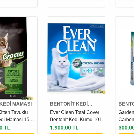
KEDİ MAMASI
BENTONİT KEDİ
BENTO
KUMU
KUMU
itten Tavuklu
Ever Clean Total Cover
Garden
edi Maması 15
Bentonit Kedi Kumu 10 L
Carbon
Benton
0 TL
1.900,00 TL
300,0