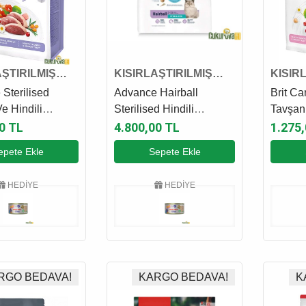
AŞTIRILMIŞ
KISIRLAŞTIRILMIŞ
KISIR
AMASI
KEDİ MAMASI
KEDİ 
 Sterilised
Advance Hairball
Brit Ca
e Hindili
Sterilised Hindili
Tavşanl
ırılmış Kedi
Kısırlaştırılmış Kedi
Kedi M
0 TL
4.800,00 TL
1.275
7 Kg
Maması 10 Kg
epete Ekle
Sepete Ekle
HEDİYE
HEDİYE
RGO BEDAVA!
KARGO BEDAVA!
K