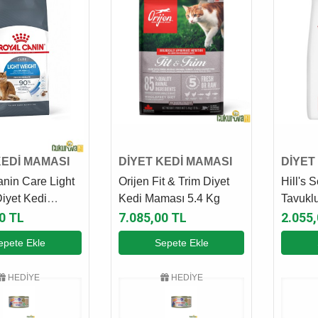
KEDİ MAMASI
DİYET KEDİ MAMASI
DİYET
nin Care Light
Orijen Fit & Trim Diyet
Hill's 
iyet Kedi
Kedi Maması 5.4 Kg
Tavuklu
8 Kg
Maması
0 TL
7.085,00 TL
2.055
epete Ekle
Sepete Ekle
HEDİYE
HEDİYE