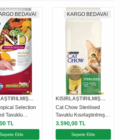
ARGO BEDAVA!
KARGO BEDAVA!
LAŞTIRILMIŞ
KISIRLAŞTIRILMIŞ
MAMASI
KEDİ MAMASI
opical Selection
Cat Chow Sterilised
ed Tavuklu
Tavuklu Kısırlaştırılmış
ştırılmış Kedi
Kedi Maması 15 Kg
,00 TL
3.590,00 TL
 10 Kg
Sepete Ekle
Sepete Ekle