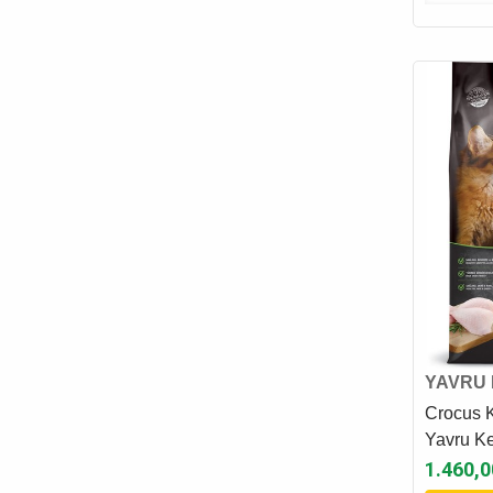
YAVRU 
Crocus K
Yavru K
Kg
1.460,0