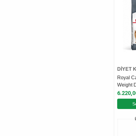
DİYET 
Royal Ca
Weight D
Maması 
6.220,0
S