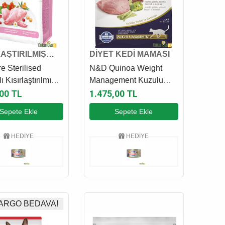
LAŞTIRILMIŞ
DİYET KEDİ MAMASI
MAMASI
re Sterilised
N&D Quinoa Weight
ı Kısırlaştırılmış
Management Kuzulu
aması 2 Kg
Kinoalı Ve Brokolili Diyet
,00 TL
1.475,00 TL
Kedi Maması 1.5 Kg
Sepete Ekle
Sepete Ekle
HEDİYE
HEDİYE
ARGO BEDAVA!