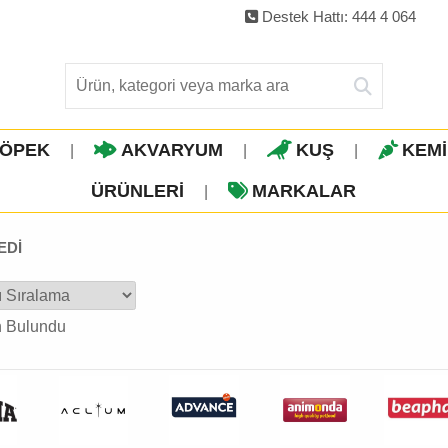
Destek Hattı: 444 4 064
ÖPEK
AKVARYUM
KUŞ
KEM
|
|
|
ÜRÜNLERI
MARKALAR
|
EDİ
n Bulundu