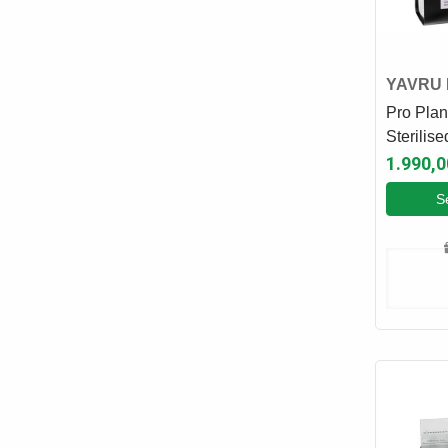
YAVRU 
Pro Plan
Sterilise
Somonlu 
1.990,0
Yavru K
S