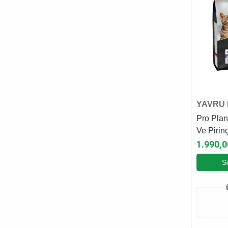
YAVRU 
Pro Plan
Ve Pirin
Maması 
1.990,0
S