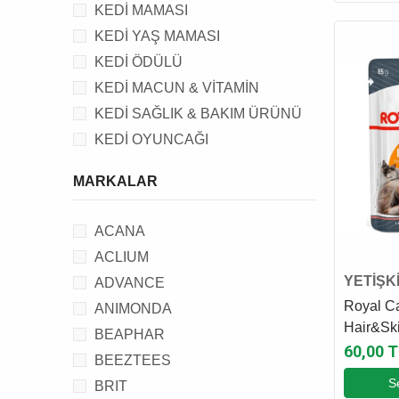
KEDİ MAMASI
KEDİ YAŞ MAMASI
KEDİ ÖDÜLÜ
KEDİ MACUN & VİTAMİN
KEDİ SAĞLIK & BAKIM ÜRÜNÜ
KEDİ OYUNCAĞI
KEDİ KUMU
MARKALAR
KEDİ TUVALETİ
KEDİ TUVALET AKSESUARI
ACANA
KEDİ TASMA, KAYIŞ &
ACLIUM
AKSESUARI
YETİŞK
ADVANCE
KEDİ TIRMALAMA TAHTASI, EVİ
MAMAS
Royal C
ANIMONDA
& YATAĞI
Hair&Ski
BEAPHAR
KEDİ FİLESİ
Yetişkin
60,00 T
BEEZTEES
Maması 
S
BRIT