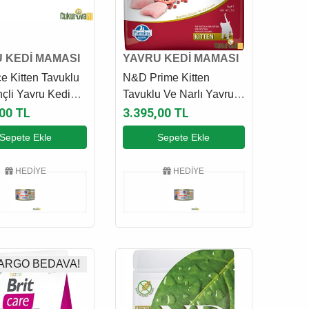
 KEDİ MAMASI
YAVRU KEDİ MAMASI
e Kitten Tavuklu
N&D Prime Kitten
nçli Yavru Kedi
Tavuklu Ve Narlı Yavru
 10 Kg
Kedi Maması 5 Kg
,00 TL
3.395,00 TL
Sepete Ekle
Sepete Ekle
HEDİYE
HEDİYE
ARGO BEDAVA!