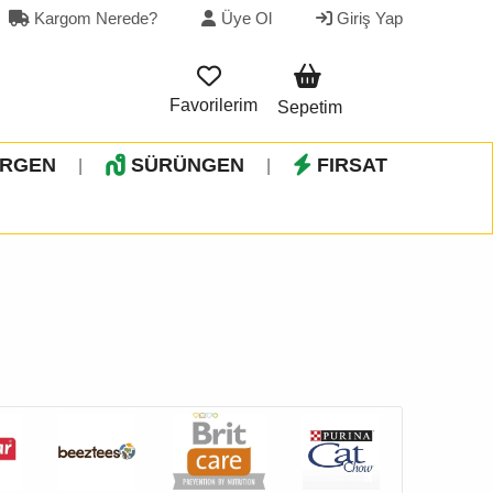
Kargom Nerede?
Üye Ol
Giriş Yap
Favorilerim
Sepetim
İRGEN
SÜRÜNGEN
FIRSAT
|
|