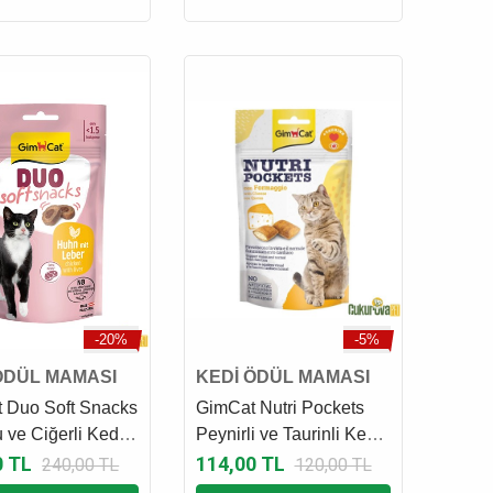
-20%
-5%
ÖDÜL MAMASI
KEDİ ÖDÜL MAMASI
 Duo Soft Snacks
GimCat Nutri Pockets
 ve Ciğerli Kedi
Peynirli ve Taurinli Kedi
aması 50 Gr
Ödül Maması 60 Gr
0 TL
114,00 TL
240,00 TL
120,00 TL