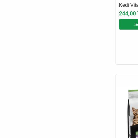
Kedi Vi
Gr
244,00
S