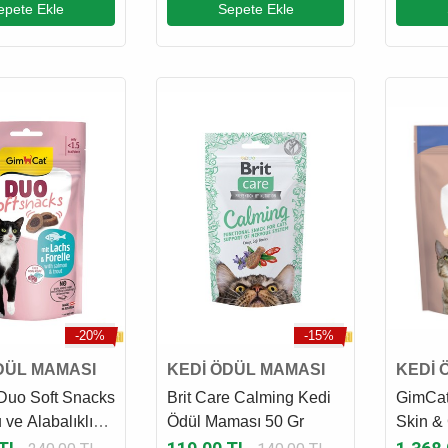
epete Ekle
Sepete Ekle
-20%
-15%
DÜL MAMASI
KEDİ ÖDÜL MAMASI
KEDİ 
Duo Soft Snacks
Brit Care Calming Kedi
GimCat 
ve Alabalıklı
Ödül Maması 50 Gr
Skin &
ül Maması 50 Gr
Biyotin