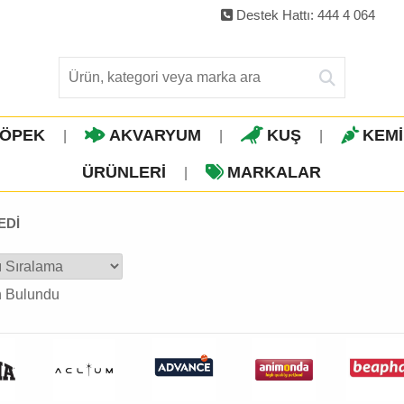
Destek Hattı: 444 4 064
ÖPEK
AKVARYUM
KUŞ
KEM
|
|
|
ÜRÜNLERI
MARKALAR
|
EDİ
n Bulundu