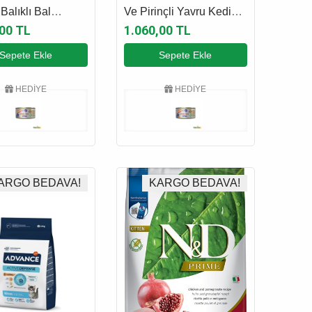
Balıklı Bal
Ve Pirinçli Yavru Kedi
 Karidesli Ve
Maması 1.5 Kg
,00 TL
1.060,00 TL
u Yavru Kedi
Sepete Ekle
Sepete Ekle
 5 Kg
HEDİYE
HEDİYE
ARGO BEDAVA!
KARGO BEDAVA!