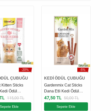
-20%
-5%
ÖDÜL ÇUBUĞU
KEDİ ÖDÜL ÇUBUĞU
Kitten Sticks
Gardenmix Cat Sticks
 Kedi Ödül
Dana Etli Kedi Ödül
 3 x 3 Gr
Çubuğu 3 x 5 Gr
 TL
47,50 TL
115,00 TL
50,00 TL
Sepete Ekle
Sepete Ekle