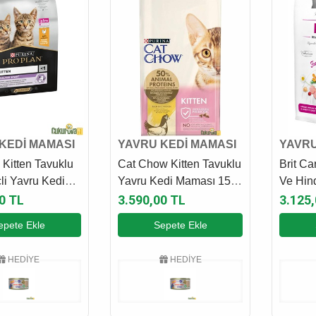
KEDİ MAMASI
YAVRU KEDİ MAMASI
YAVRU
 Kitten Tavuklu
Cat Chow Kitten Tavuklu
Brit Ca
çli Yavru Kedi
Yavru Kedi Maması 15
Ve Hind
3 Kg
Kg
Maması
0 TL
3.590,00 TL
3.125
epete Ekle
Sepete Ekle
HEDİYE
HEDİYE