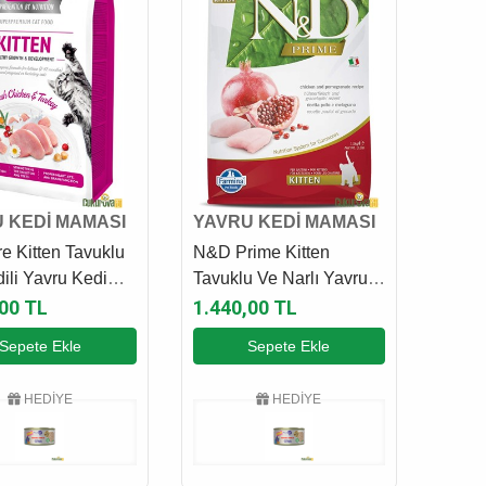
 KEDİ MAMASI
YAVRU KEDİ MAMASI
re Kitten Tavuklu
N&D Prime Kitten
ili Yavru Kedi
Tavuklu Ve Narlı Yavru
 7 Kg
Kedi Maması 1.5 Kg
,00 TL
1.440,00 TL
Sepete Ekle
Sepete Ekle
HEDİYE
HEDİYE