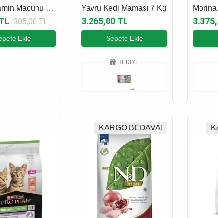
tamin Macunu 50
Yavru Kedi Maması 7 Kg
Morina 
Kabaklı
 TL
3.265,00 TL
3.375
305,00 TL
Kavunl
epete Ekle
Sepete Ekle
Maması
HEDİYE
KARGO BEDAVA!
K