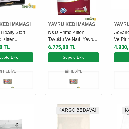
KEDİ MAMASI
YAVRU KEDİ MAMASI
YAVRU
 Healty Start
N&D Prime Kitten
Advanc
d Kitten
Tavuklu Ve Narlı Yavru
Ve Piri
Kısırlaştırılmış
Kedi Maması 10 Kg
Maması
0 TL
6.775,00 TL
4.800
edi Maması 3 Kg
epete Ekle
Sepete Ekle
HEDİYE
HEDİYE
KARGO BEDAVA!
K