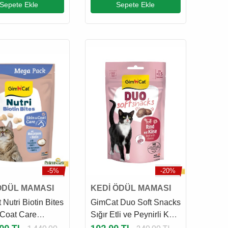
Sepete Ekle
Sepete Ekle
-5%
-20%
ÖDÜL MAMASI
KEDİ ÖDÜL MAMASI
Nutri Biotin Bites
GimCat Duo Soft Snacks
 Coat Care
Sığır Etli ve Peynirli Kedi
li ve Mascarpone
Ödül Maması 50 Gr