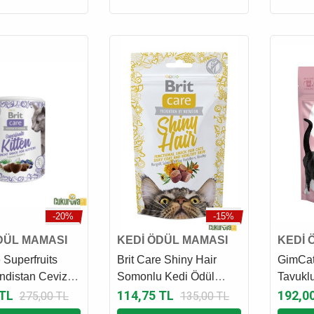
-20%
-15%
DÜL MAMASI
KEDİ ÖDÜL MAMASI
KEDİ 
 Superfruits
Brit Care Shiny Hair
GimCat
ndistan Cevizli
Somonlu Kedi Ödül
Tavuklu
 Mersinli Yavru
Maması 50 Gr
Ödül M
 TL
114,75 TL
192,0
275,00 TL
135,00 TL
ül Maması 100