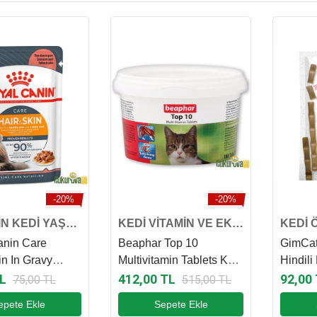
-20%
-20%
İN KEDİ YAŞ
KEDİ VİTAMİN VE EK
KEDİ 
I
BESİN
anin Care
Beaphar Top 10
GimCat 
n In Gravy
Multivitamin Tablets Kedi
Hindili
 Kedi Yaş
Vitamini 180 Adet
Çubuğu
L
412,00 TL
92,00
75,00 TL
515,00 TL
85 Gr
epete Ekle
Sepete Ekle