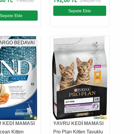
,00 TL
192,00 TL
1.440,00
240,00 TL
i Kedi Ödül
Sepete Ekle
 425 Gr
Sepete Ekle
ARGO BEDAVA!
 KEDİ MAMASI
YAVRU KEDİ MAMASI
ean Kitten
Pro Plan Kitten Tavuklu