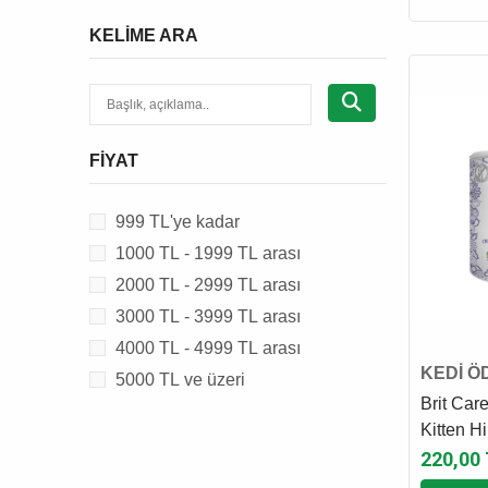
CAT CHOW
KELIME ARA
CATIT
CAT'S BEST
CATTIE
CHEFS CHOICE
FIYAT
CROCUS
DAYANG
999 TL'ye kadar
EASTLAND
1000 TL - 1999 TL arası
EUROGOLD
2000 TL - 2999 TL arası
EVER CLEAN
3000 TL - 3999 TL arası
FELIX
4000 TL - 4999 TL arası
FERPLAST
KEDİ Ö
5000 TL ve üzeri
FLAMINGO
Brit Care
GARDENMIX
Kitten Hi
ve Yaban
220,00
GIMCAT
Kedi Öd