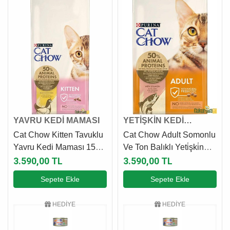
YAVRU KEDİ MAMASI
YETİŞKİN KEDİ
MAMASI
Cat Chow Kitten Tavuklu
Cat Chow Adult Somonlu
Yavru Kedi Maması 15
Ve Ton Balıklı Yeti̇şki̇n
Kg
Kedi Maması 15 Kg
3.590,00 TL
3.590,00 TL
Sepete Ekle
Sepete Ekle
HEDİYE
HEDİYE