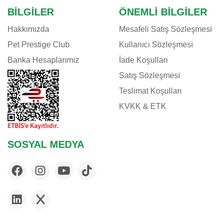
E-JET
BILGILER
ÖNEMLI BILGILER
EUROGOLD
Hakkımızda
Mesafeli Satış Sözleşmesi
EVER CLEAN
Pet Prestige Club
Kullanıcı Sözleşmesi
EXO TERRA
Banka Hesaplarımız
İade Koşulları
EZYDOG
Satış Sözleşmesi
FELIX
Teslimat Koşulları
FERPLAST
KVKK & ETK
FLAMINGO
FLEXI
FLUVAL
SOSYAL MEDYA
FURMINATOR
G & B
GARDENMIX
GIMCAT
GIMDOG