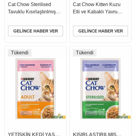
KEDİ MAMASI
MAMASI
Cat Chow Sterilised
Cat Chow Kitten Kuzu
Tavuklu Kısırlaştırılmış
Etli ve Kabaklı Yavru
Kedi Maması 3 Kg
Kedi Yaş Maması 85 Gr
GELINCE HABER VER
GELINCE HABER VER
Tükendi
Tükendi
YETİŞKİN KEDİ YAŞ
KISIRLAŞTIRILMIŞ