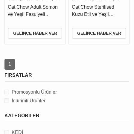
MAMASI
KEDİ YAŞ MAMASI
Cat Chow Adult Somon
Cat Chow Sterilised
ve Yeşil Fasulyeli
Kuzu Etli ve Yeşil
Yetişkin Kedi Yaş
Fasulyeli Kısırlaştırılmış
Maması 85 Gr
Kedi Yaş Maması 85 Gr
GELINCE HABER VER
GELINCE HABER VER
1
FIRSATLAR
Promosyonlu Ürünler
İndirimli Ürünler
KATEGORILER
KEDİ