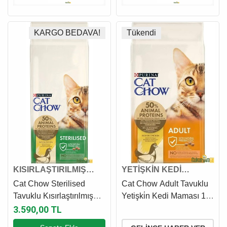
KARGO BEDAVA!
Tükendi
KISIRLAŞTIRILMIŞ
YETİŞKİN KEDİ
KEDİ MAMASI
MAMASI
Cat Chow Sterilised
Cat Chow Adult Tavuklu
Tavuklu Kısırlaştırılmış
Yetişki̇n Kedi Maması 15
Kedi Maması 15 Kg
Kg
3.590,00 TL