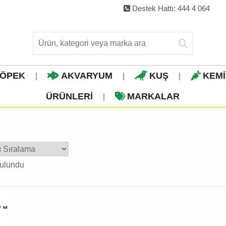
Destek Hattı: 444 4 064
ÖPEK
AKVARYUM
KUŞ
KEM
|
|
|
ÜRÜNLERI
MARKALAR
|
ulundu