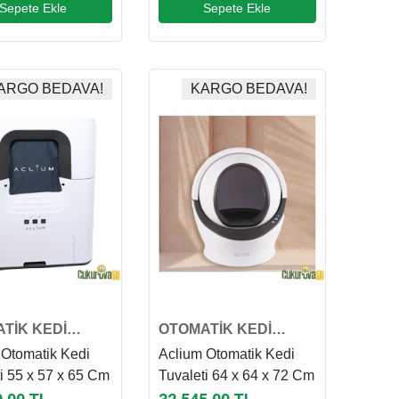
Sepete Ekle
Sepete Ekle
ARGO BEDAVA!
KARGO BEDAVA!
TİK KEDİ
OTOMATİK KEDİ
ETİ
TUVALETİ
 Otomatik Kedi
Aclium Otomatik Kedi
i 55 x 57 x 65 Cm
Tuvaleti 64 x 64 x 72 Cm