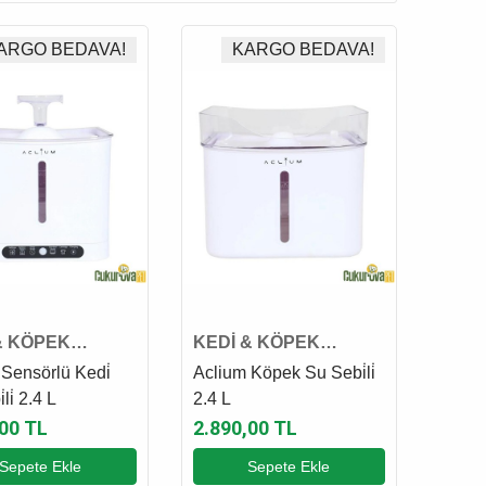
ARGO BEDAVA!
KARGO BEDAVA!
& KÖPEK
KEDİ & KÖPEK
TİK MAMA VE
OTOMATİK MAMA VE
Sensörlü Kedi̇
Aclium Köpek Su Sebi̇li̇
BI
SU KABI
li̇ 2.4 L
2.4 L
,00 TL
2.890,00 TL
Sepete Ekle
Sepete Ekle