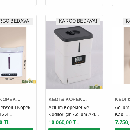
RGO BEDAVA!
KARGO BEDAVA!
K
 KÖPEK
KEDİ & KÖPEK
KEDİ 
İK MAMA VE
OTOMATİK MAMA VE
OTOMA
Sensörlü Köpek
Aclium Köpekler Ve
Aclium
I
SU KABI
SU KA
̇ 2.4 L
Kediler İçi̇n Aclium Akıllı
Kabı 1
Otomatik Hazneli Su
0 TL
10.060,00 TL
7.750
Kabı 1 Kg