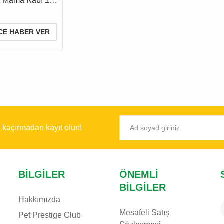
k Mama Kabı 1
x 30 Cm
CE HABER VER
ı kaçırmadan kayıt olun!
BILGILER
ÖNEMLI
BILGILER
Hakkımızda
Mesafeli Satış
Pet Prestige Club