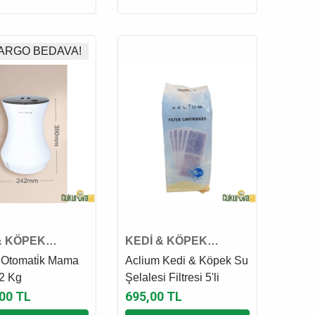
ARGO BEDAVA!
& KÖPEK
KEDİ & KÖPEK
TİK MAMA VE
OTOMATİK SU KABI
 Otomati̇k Mama
Aclium Kedi & Köpek Su
BI
YEDEK PARÇASI
.2 Kg
Şelalesi Filtresi 5'li
,00 TL
695,00 TL