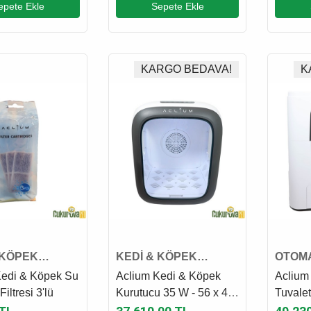
epete Ekle
Sepete Ekle
KARGO BEDAVA!
K
 KÖPEK
KEDİ & KÖPEK
OTOMA
İK SU KABI
YIKAMA MALZEMESİ
TUVAL
Kedi & Köpek Su
Aclium Kedi & Köpek
Aclium
PARÇASI
Filtresi 3'lü
Kurutucu 35 W - 56 x 47
Tuvalet
Cm