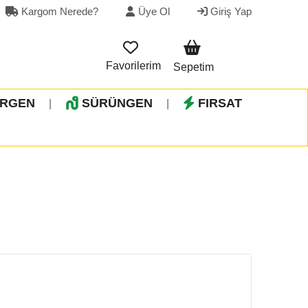
Kargom Nerede?
Üye Ol
Giriş Yap
Favorilerim
Sepetim
İRGEN
SÜRÜNGEN
FIRSAT
|
|