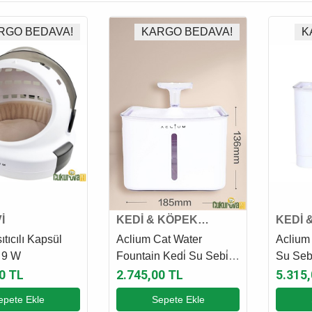
RGO BEDAVA!
KARGO BEDAVA!
K
İ
KEDİ & KÖPEK
KEDİ 
OTOMATİK MAMA VE
OTOMA
ıtıcılı Kapsül
Aclium Cat Water
Aclium 
SU KABI
SU KA
 9 W
Fountain Kedi̇ Su Sebi̇li̇
Su Sebi̇
2.4 L
0 TL
2.745,00 TL
5.315
epete Ekle
Sepete Ekle