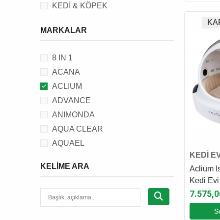
KEDİ & KÖPEK
KA
MARKALAR
8 IN 1
ACANA
ACLIUM
ADVANCE
ANIMONDA
AQUA CLEAR
AQUAEL
KEDİ EV
AQUANIC
KELIME ARA
Aclium Is
BEAPHAR
Kedi Evi
BEEZTEES
7.575,0
BRIT
S
C.P.