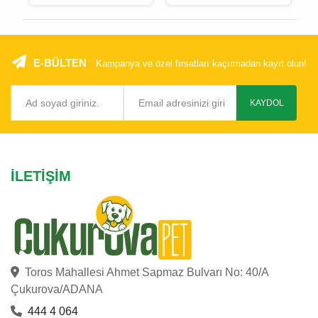
Royal Mavi
E-BÜLTEN
Kampanya ve özel fırsatları kaçırmadan kayıt olun!
KAYDOL
İLETIŞIM
Toros Mahallesi Ahmet Sapmaz Bulvarı No: 40/A
Çukurova/ADANA
444 4 064