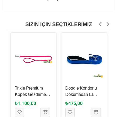
SIZIN İÇIN SEÇTIKLERIMIZ
Trixie Premium
Doggie Kondorlu
Köpek Gezdirme
Dokumadan El
Kayışı Xs - S,
Yapımı Köpek
₺1.100,00
₺475,00
Fuşya, 1.2 M - 15
Gezdirme Kayışı M -
Mm
2.5 x 120 Cm -