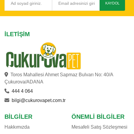
KAYDOL
İLETIŞIM
Toros Mahallesi Ahmet Sapmaz Bulvarı No: 40/A
Çukurova/ADANA
444 4 064
bilgi@cukurovapet.com.tr
BILGILER
ÖNEMLI BILGILER
Hakkımızda
Mesafeli Satış Sözleşmesi