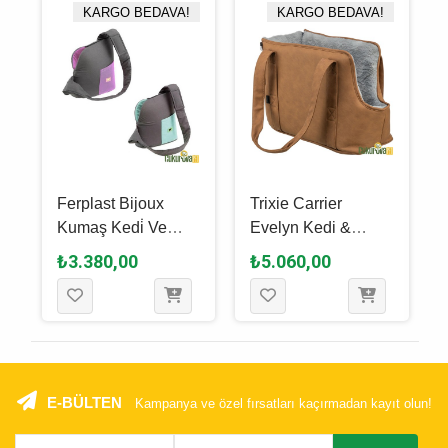
KARGO BEDAVA!
KARGO BEDAVA!
Ferplast Bijoux
Trixie Carrier
Kumaş Kedi̇ Ve
Evelyn Kedi &
Küçük Irk Köpekler
Köpek Taşıma
₺3.380,00
₺5.060,00
İçi̇n Taşıma Çantası
Çantası Kahverengi
- Gri, 40 x 30 x 20
Cm
E-BÜLTEN
Kampanya ve özel fırsatları kaçırmadan kayıt olun!