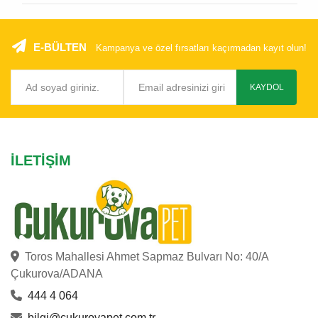
E-BÜLTEN
Kampanya ve özel fırsatları kaçırmadan kayıt olun!
KAYDOL
İLETIŞIM
Toros Mahallesi Ahmet Sapmaz Bulvarı No: 40/A
Çukurova/ADANA
444 4 064
bilgi@cukurovapet.com.tr