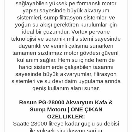
sa
ğ
layabilen y
ü
ksek performansl
ı
motor
yap
ı
s
ı
sayesinde b
ü
y
ü
k akvaryum
sistemleri, sump filtrasyon sistemleri ve
yo
ğ
un su ak
ışı
gerektiren kurulumlar i
ç
in
ideal bir
çö
z
ü
md
ü
r. Vortex pervane
teknolojisi ve seramik mil sistemi sayesinde
dayan
ı
kl
ı
ve verimli
ç
al
ış
ma sunarken
tamamen s
ı
zd
ı
rmaz motor g
ö
vdesi g
ü
venli
kullan
ı
m sa
ğ
lar. Hem su i
ç
inde hem de
harici sistemlerde
ç
al
ış
abilen tasar
ı
m
ı
sayesinde b
ü
y
ü
k akvaryumlar, filtrasyon
sistemleri ve su devridaim uygulamalar
ı
nda
geni
ş
kullan
ı
m alan
ı
sunar.
Resun PG-28000 Akvaryum Kafa &
Sump Motoru | ÖNE ÇIKAN
ÖZELLİKLER:
Saatte 28000 litreye kadar g
üç
l
ü
su debisi
ile y
ü
ksek sirk
ü
lasyon sa
ğ
lar