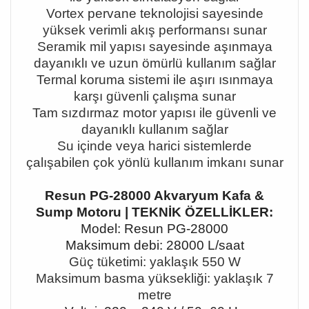
Vortex pervane teknolojisi sayesinde
y
ü
ksek verimli ak
ış
performans
ı
sunar
Seramik mil yap
ı
s
ı
sayesinde a
şı
nmaya
dayan
ı
kl
ı
ve uzun
ö
m
ü
rl
ü
kullan
ı
m sa
ğ
lar
Termal koruma sistemi ile a
şı
r
ı
ı
s
ı
nmaya
kar
şı
g
ü
venli
ç
al
ış
ma sunar
Tam s
ı
zd
ı
rmaz motor yap
ı
s
ı
ile g
ü
venli ve
dayan
ı
kl
ı
kullan
ı
m sa
ğ
lar
Su i
ç
inde veya harici sistemlerde
ç
al
ış
abilen
ç
ok y
ö
nl
ü
kullan
ı
m imkan
ı
sunar
Resun PG-28000 Akvaryum Kafa &
Sump Motoru | TEKNİK ÖZELLİKLER:
Model: Resun PG-28000
Maksimum debi: 28000 L/saat
G
üç
t
ü
ketimi: yakla
şı
k 550 W
Maksimum basma y
ü
ksekli
ğ
i: yakla
şı
k 7
metre