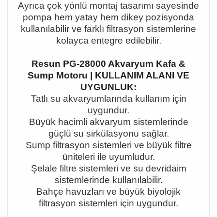
Ayr
ı
ca
ç
ok y
ö
nl
ü
montaj tasar
ı
m
ı
sayesinde
pompa hem yatay hem dikey pozisyonda
kullan
ı
labilir ve farkl
ı
filtrasyon sistemlerine
kolayca entegre edilebilir.
Resun PG-28000 Akvaryum Kafa &
Sump Motoru | KULLANIM ALANI VE
UYGUNLUK:
Tatl
ı
su akvaryumlar
ı
nda kullan
ı
m i
ç
in
uygundur.
B
ü
y
ü
k hacimli akvaryum sistemlerinde
g
üç
l
ü
su sirk
ü
lasyonu sa
ğ
lar.
Sump filtrasyon sistemleri ve b
ü
y
ü
k filtre
ü
niteleri ile uyumludur.
Ş
elale filtre sistemleri ve su devridaim
sistemlerinde kullan
ı
labilir.
Bah
ç
e havuzlar
ı
ve b
ü
y
ü
k biyolojik
filtrasyon sistemleri i
ç
in uygundur.