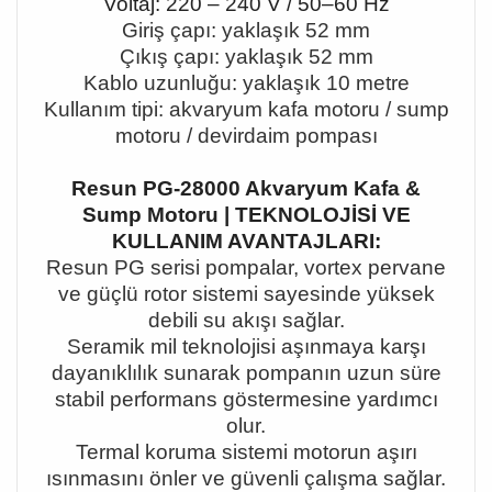
Voltaj: 220 – 240 V / 50–60 Hz
Giri
ş
ç
ap
ı
: yakla
şı
k 52 mm
Çı
k
ış
ç
ap
ı
: yakla
şı
k 52 mm
Kablo uzunlu
ğ
u: yakla
şı
k 10 metre
Kullan
ı
m tipi: akvaryum kafa motoru / sump
motoru / devirdaim pompas
ı
Resun PG-28000 Akvaryum Kafa &
Sump Motoru | TEKNOLOJİSİ VE
KULLANIM AVANTAJLARI:
Resun PG serisi pompalar, vortex pervane
ve g
üç
l
ü
rotor sistemi sayesinde y
ü
ksek
debili su ak
ışı
sa
ğ
lar.
Seramik mil teknolojisi a
şı
nmaya kar
şı
dayan
ı
kl
ı
l
ı
k sunarak pompan
ı
n uzun s
ü
re
stabil performans g
ö
stermesine yard
ı
mc
ı
olur.
Termal koruma sistemi motorun a
şı
r
ı
ı
s
ı
nmas
ı
n
ı
ö
nler ve g
ü
venli
ç
al
ış
ma sa
ğ
lar.