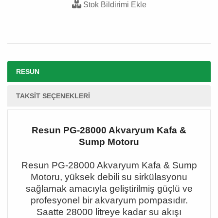
Stok Bildirimi Ekle
RESUN
TAKSIT SEÇENEKLERI
Resun PG-28000 Akvaryum Kafa &
Sump Motoru
Resun PG-28000 Akvaryum Kafa & Sump
Motoru, y
ü
ksek debili su sirk
ü
lasyonu
sa
ğ
lamak amac
ı
yla geli
ş
tirilmi
ş
g
üç
l
ü
ve
profesyonel bir akvaryum pompas
ı
d
ı
r.
Saatte 28000 litreye kadar su ak
ışı