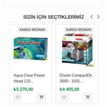
SIZIN İÇIN SEÇTIKLERIMIZ
KARGO BEDAVA!
KARGO BEDAVA!
Aqua Clear Power
Eheim CompactOn
Head 110
3000 - 1031
Akvaryum Kafa &
Akvaryum Kafa &
₺5.270,00
₺9.405,00
Sump Motoru
Sump Motoru