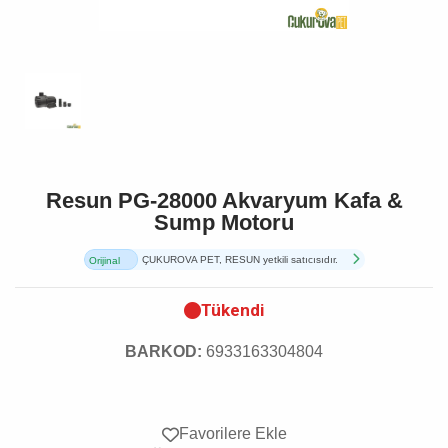
Resun PG-28000 Akvaryum Kafa &
Sump Motoru
ÇUKUROVA PET, RESUN yetkili satıcısıdır.
Orijinal
Ürün
Tükendi
BARKOD:
6933163304804
Favorilere Ekle