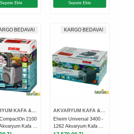
Sepete Ekle
Sepete Ekle
ARGO BEDAVA!
KARGO BEDAVA!
RYUM KAFA &
AKVARYUM KAFA &
 MOTORU
SUMP MOTORU
 CompactOn 2100
Eheim Universal 3400 -
 Akvaryum Kafa &
1262 Akvaryum Kafa &
Motoru
Sump Motoru