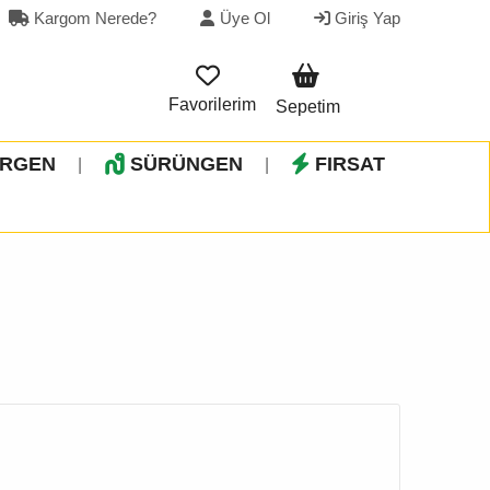
Kargom Nerede?
Üye Ol
Giriş Yap
Favorilerim
Sepetim
İRGEN
SÜRÜNGEN
FIRSAT
|
|