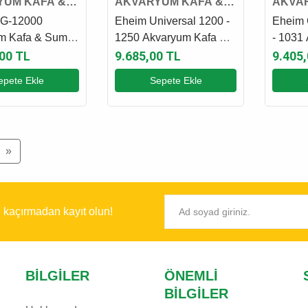
YUM KAFA &
AKVARYUM KAFA &
AKVA
MOTORU
SUMP MOTORU
SUMP
G-12000
Eheim Universal 1200 -
Eheim
m Kafa & Sump
1250 Akvaryum Kafa &
- 1031
Sump Motoru
Sump 
00 TL
9.685,00 TL
9.405
epete Ekle
Sepete Ekle
»
ı kaçırmadan kayıt olun!
BILGILER
ÖNEMLI
BILGILER