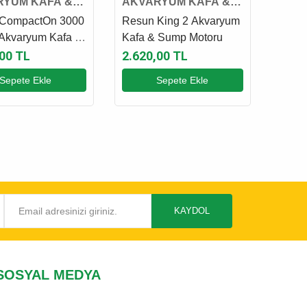
RYUM KAFA &
AKVARYUM KAFA &
 MOTORU
SUMP MOTORU
 CompactOn 3000
Resun King 2 Akvaryum
 Akvaryum Kafa &
Kafa & Sump Motoru
Motoru
,00 TL
2.620,00 TL
Sepete Ekle
Sepete Ekle
KAYDOL
SOSYAL MEDYA