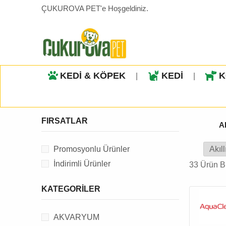
ÇUKUROVA PET'e Hoşgeldiniz.
KEDİ & KÖPEK
KEDİ
K
|
|
FIRSATLAR
A
Promosyonlu Ürünler
İndirimli Ürünler
33 Ürün B
KATEGORILER
AKVARYUM