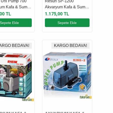
 Uni Pump 700
Resun SP-1200
um Kafa & Sump
Akvaryum Kafa & Sump
Motoru
,00 TL
1.175,00 TL
Sepete Ekle
Sepete Ekle
ARGO BEDAVA!
KARGO BEDAVA!