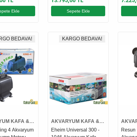
00 TL
13.795,00 TL
7.225
epete Ekle
Sepete Ekle
RGO BEDAVA!
KARGO BEDAVA!
YUM KAFA &
AKVARYUM KAFA &
AKVA
MOTORU
SUMP MOTORU
SUMP
ing 4 Akvaryum
Eheim Universal 300 -
Resun