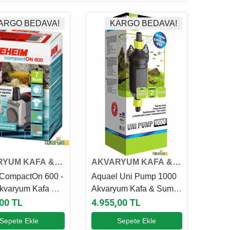
ARGO BEDAVA!
KARGO BEDAVA!
RYUM KAFA &
AKVARYUM KAFA &
 MOTORU
SUMP MOTORU
CompactOn 600 -
Aquael Uni Pump 1000
kvaryum Kafa &
Akvaryum Kafa & Sump
Motoru
Motoru
,00 TL
4.955,00 TL
Sepete Ekle
Sepete Ekle