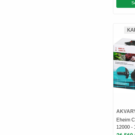
S
KA
AKVAR
SUMP 
Eheim 
12000 -
Kafa & 