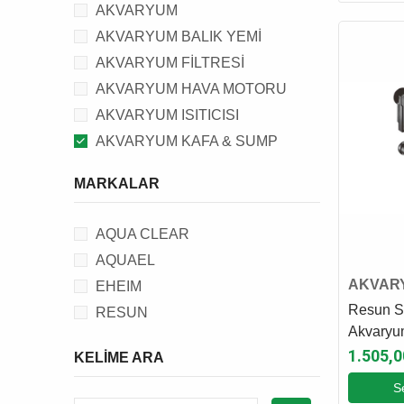
AKVARYUM
AKVARYUM BALIK YEMİ
AKVARYUM FİLTRESİ
AKVARYUM HAVA MOTORU
AKVARYUM ISITICISI
AKVARYUM KAFA & SUMP
MOTORU
MARKALAR
AKVARYUM DALGA MOTORU
AKVARYUM OTOMATİK YEM
AQUA CLEAR
MAKİNESİ
AQUAEL
AKVARYUM PROTEIN SKIMMER
AKVAR
EHEIM
AKVARYUM AYDINLATMASI
SUMP 
Resun S
RESUN
AKVARYUM BİTKİ & CO2
Akvaryu
EKİPMANI
Motoru
1.505,0
KELIME ARA
AKVARYUM TEST KİTİ
S
AKVARYUM FİLTRE MALZEMESİ