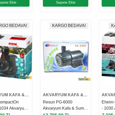
epete Ekle
Sepete Ekle
RGO BEDAVA!
KARGO BEDAVA!
K
YUM KAFA &
AKVARYUM KAFA &
AKVA
MOTORU
SUMP MOTORU
SUMP
CompactOn
Resun PG-6000
Eheim
 1034 Akvaryum
Akvaryum Kafa & Sump
- 1030
Sump Motoru
Motoru
Sump 