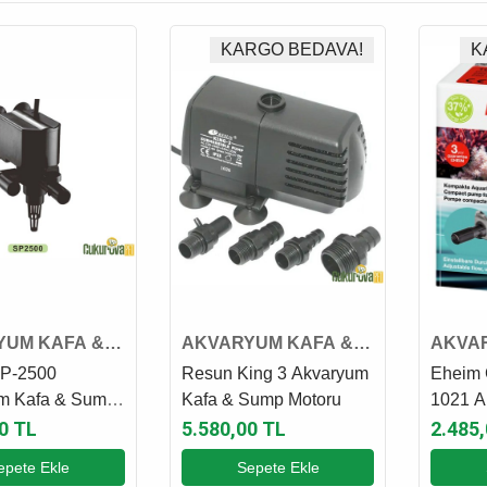
KARGO BEDAVA!
K
YUM KAFA &
AKVARYUM KAFA &
AKVA
MOTORU
SUMP MOTORU
SUMP
P-2500
Resun King 3 Akvaryum
Eheim 
m Kafa & Sump
Kafa & Sump Motoru
1021 A
Sump 
0 TL
5.580,00 TL
2.485
epete Ekle
Sepete Ekle