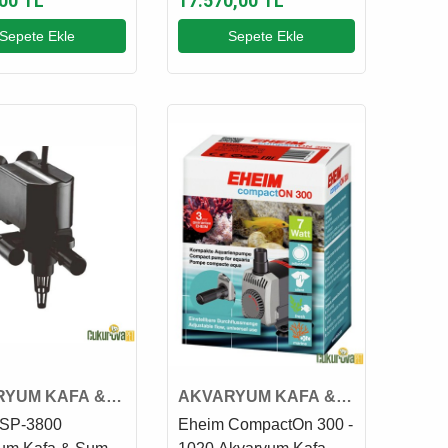
,00 TL
17.570,00 TL
Sepete Ekle
Sepete Ekle
RYUM KAFA &
AKVARYUM KAFA &
 MOTORU
SUMP MOTORU
 SP-3800
Eheim CompactOn 300 -