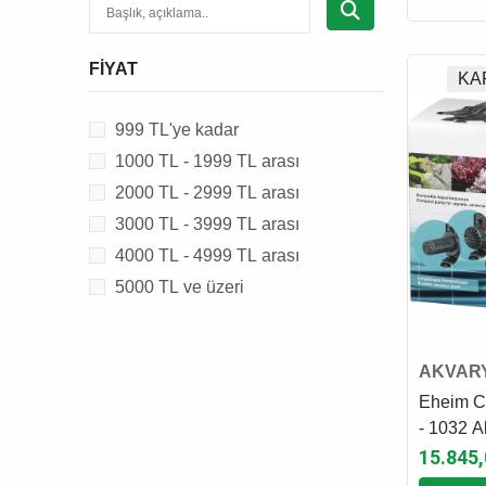
AKVARYUM SU DÜZENLEYİCİ,
TUZ & İLACI
FIYAT
AKVARYUM KUMU
KA
AKVARYUM DEKORU
999 TL'ye kadar
AKVARYUM AKSESUARI
1000 TL - 1999 TL arası
AKVARYUM YEDEK PARÇASI
2000 TL - 2999 TL arası
HAVUZ YEM & MALZEMESİ
3000 TL - 3999 TL arası
4000 TL - 4999 TL arası
5000 TL ve üzeri
AKVAR
SUMP 
Eheim C
- 1032 
Sump Mo
15.845,