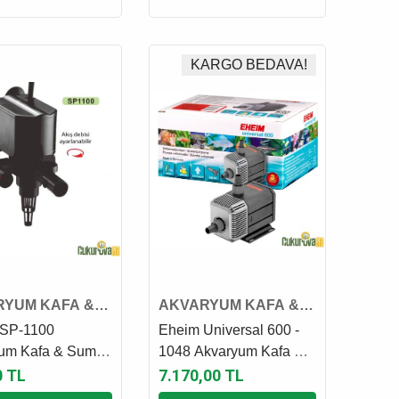
KARGO BEDAVA!
RYUM KAFA &
AKVARYUM KAFA &
 MOTORU
SUMP MOTORU
 SP-1100
Eheim Universal 600 -
um Kafa & Sump
1048 Akvaryum Kafa &
Sump Motoru
0 TL
7.170,00 TL