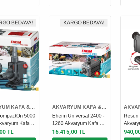
RGO BEDAVA!
KARGO BEDAVA!
YUM KAFA &
AKVARYUM KAFA &
AKVA
MOTORU
SUMP MOTORU
SUMP
ompactOn 5000
Eheim Universal 2400 -
Resun
Akvaryum Kafa &
1260 Akvaryum Kafa &
Akvary
toru
Sump Motoru
Motoru
00 TL
16.415,00 TL
940,0