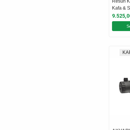
Resun K
Kafa & 
9.525,0
S
KA