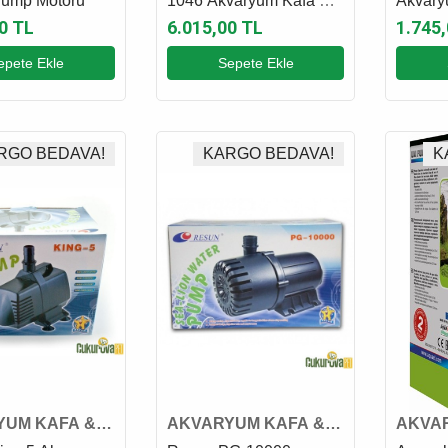
Sump Motoru
1046 Akvaryum Kafa &
Akvary
Sump Motoru
Motoru
0 TL
6.015,00 TL
1.745
epete Ekle
Sepete Ekle
RGO BEDAVA!
KARGO BEDAVA!
K
YUM KAFA &
AKVARYUM KAFA &
AKVA
MOTORU
SUMP MOTORU
SUMP