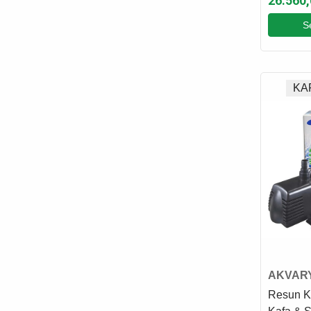
26.560,
S
KA
AKVAR
SUMP 
Resun K