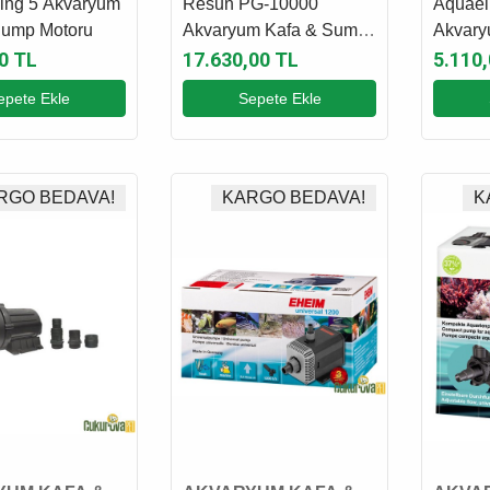
ing 5 Akvaryum
Resun PG-10000
Aquael
Sump Motoru
Akvaryum Kafa & Sump
Akvary
Motoru
Motoru
0 TL
17.630,00 TL
5.110
epete Ekle
Sepete Ekle
RGO BEDAVA!
KARGO BEDAVA!
K