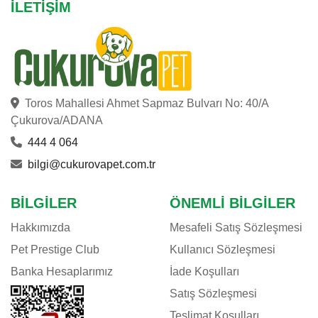
İLETIŞIM
Toros Mahallesi Ahmet Sapmaz Bulvarı No: 40/A
Çukurova/ADANA
444 4 064
bilgi@cukurovapet.com.tr
BILGILER
ÖNEMLI BILGILER
Hakkımızda
Mesafeli Satış Sözleşmesi
Pet Prestige Club
Kullanıcı Sözleşmesi
Banka Hesaplarımız
İade Koşulları
Satış Sözleşmesi
Teslimat Koşulları