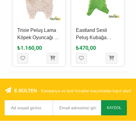
Trixie Peluş Lama
Eastland Sesli
Köpek Oyuncağı 40
Peluş Kubağa
Cm
Köpek Oyuncaği 20
₺1.160,00
₺470,00
Cm
E-BÜLTEN
Kampanya ve özel fırsatları kaçırmadan kayıt olun!
KAYDOL