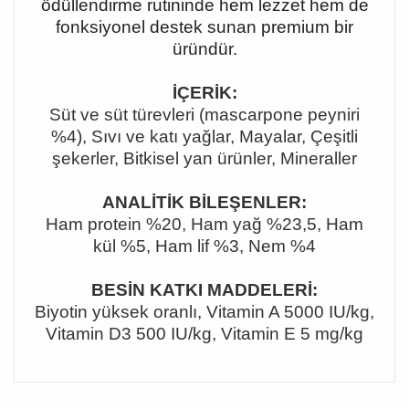
ödüllendirme rutininde hem lezzet hem de
fonksiyonel destek sunan premium bir
üründür.
İÇERİK:
Süt ve süt türevleri (mascarpone peyniri
%4), Sıvı ve katı yağlar, Mayalar, Çeşitli
şekerler, Bitkisel yan ürünler, Mineraller
ANALİTİK BİLEŞENLER:
Ham protein %20, Ham yağ %23,5, Ham
kül %5, Ham lif %3, Nem %4
BESİN KATKI MADDELERİ:
Biyotin yüksek oranlı, Vitamin A 5000 IU/kg,
Vitamin D3 500 IU/kg, Vitamin E 5 mg/kg