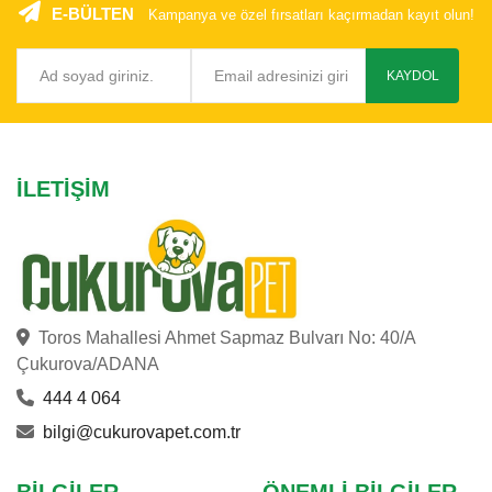
E-BÜLTEN
Kampanya ve özel fırsatları kaçırmadan kayıt olun!
KAYDOL
İLETIŞIM
Toros Mahallesi Ahmet Sapmaz Bulvarı No: 40/A
Çukurova/ADANA
444 4 064
bilgi@cukurovapet.com.tr