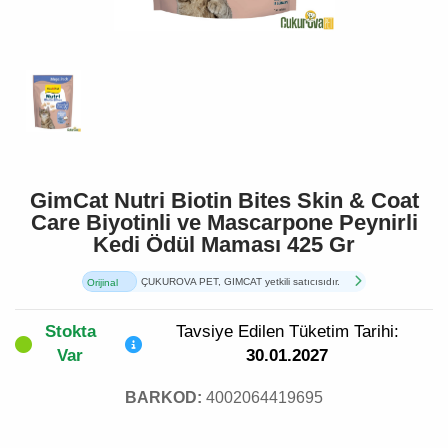
GimCat Nutri Biotin Bites Skin & Coat
Care Biyotinli ve Mascarpone Peynirli
Kedi Ödül Maması 425 Gr
ÇUKUROVA PET, GIMCAT yetkili satıcısıdır.
Orijinal
Ürün
Stokta
Tavsiye Edilen Tüketim Tarihi:
Var
30.01.2027
BARKOD:
4002064419695