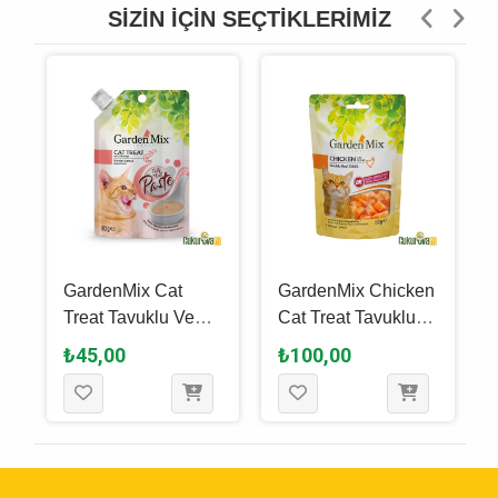
SIZIN İÇIN SEÇTIKLERIMIZ
GardenMix Cat
GardenMix Chicken
Treat Tavuklu Ve
Cat Treat Tavuklu
l
Karidesli Ezme
Kedi Ödül Maması
₺45,00
₺100,00
Kedi Ödül Maması
60 Gr
80 Gr