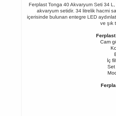
Ferplast Tonga 40 Akvaryum Seti 34 L
akvaryum setidir. 34 litrelik hacmi s
içerisinde bulunan entegre LED aydınlatma
ve şık 
Ferplas
Cam gö
Ko
İç f
Set 
Mod
Ferpl