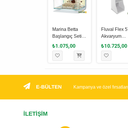
Aquael Fish
Marina Betta
Fluval Flex 5
Shrimp Set Duo
Başlangıç Seti
Akvaryum
35 Akvaryum 49
Havai Fi̇şek
Sehpası Bey
₺15.545,00
₺1.075,00
₺10.725,00
L - Siyah
Akvaryum 2 L
E-BÜLTEN
Kampanya ve özel fırsatlar
İLETIŞIM