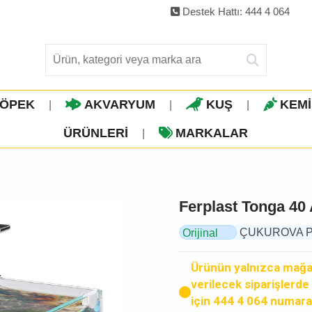
Destek Hattı: 444 4 064
ÖPEK
AKVARYUM
KUŞ
KEM
|
|
|
ÜRÜNLERI
MARKALAR
|
Ferplast Tonga 40
ÇUKUROVA PET,
Orijinal
Ürün
Ürünün yalnızca mağaz
verilecek siparişlerde k
için 444 4 064 numara