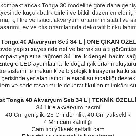
, kompakt ancak Tonga 30 modeline göre daha geni
ş
ayesinde küçük balık türleri ve bitkili düzenlemeler iç
, iç filtre ve ısıtıcı, akvaryum ortamının stabil ve sa
tasarımı, ev ve ofis ortamlarında dekoratif bir kullanı
t Tonga 40 Akvaryum Seti 34 L | ÖNE ÇIKAN ÖZE
vde yapısı sayesinde net ve berrak su altı görüntüs
mpakt yapısına rağmen 34 litrelik dengeli hacim sağ
Entegre LED aydınlatma ile doğal ışık ortamı oluşturu
iltre sistemi ile mekanik ve biyolojik filtrasyona katkı s
içerisinde yer alan ısıtıcı ile stabil su sıcaklığı destek
ern ve sade tasarımı ile dekoratif kullanım imkânı su
ast Tonga 40 Akvaryum Seti 34 L | TEKNİK ÖZELL
34 Litre akvaryum hacmi
40 Cm genişlik, 25 Cm derinlik, 40 Cm yükseklik
4 Mm cam kalınlığı
Cam tipi yüksek şeffaflı cam