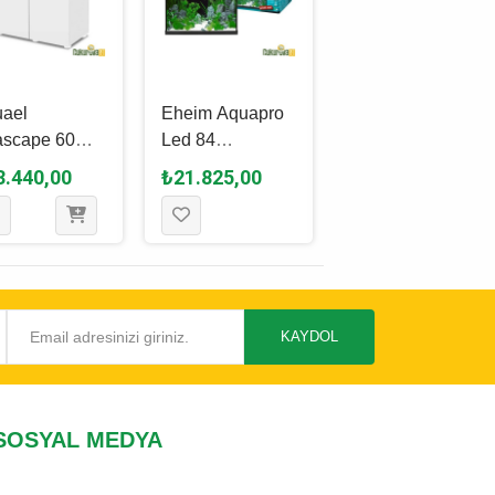
ael
Eheim Aquapro
Sera Scaper
ascape 60
Led 84
Cube Akvaryum
ow Akvaryum
Akvaryum Seti
Set 64 L
3.440,00
₺21.825,00
₺27.350,00
ilyası
84 L
KAYDOL
SOSYAL MEDYA