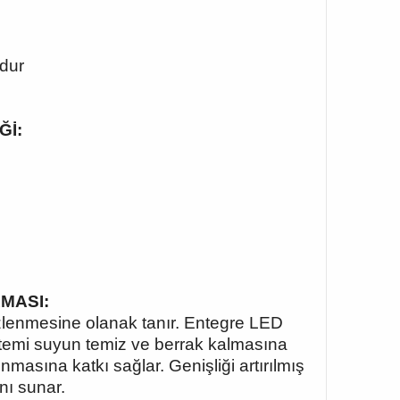
dur
Ğİ:
AMASI:
izlenmesine olanak tanır. Entegre LED
istemi suyun temiz ve berrak kalmasına
runmasına katkı sağlar. Genişliği artırılmış
nı sunar.