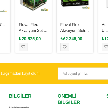
7 L
Fluval Flex
Fluval Flex
Aqu
Akvaryum Seti
Akvaryum Seti
Ult
az
34 L - Beyaz
123 L - Si̇yah
Sn
₺20.525,00
₺62.345,00
₺1
Mob
ı kaçırmadan kayıt olun!
BILGILER
ÖNEMLI
BILGILER