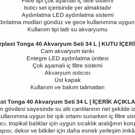
Filtre tipi çok aşamalı iç filtre sistemi
Isıtıcı set içerisinde yer almaktadır
Aydınlatma LED aydınlatma sistemi
dınlatma modları gündüz ve gece kullanımına uygun
Kullanım tipi tatlı su akvaryumu
rplast Tonga 40 Akvaryum Seti 34 L | KUTU İÇERİ
Cam akvaryum tankı
Entegre LED aydınlatma ünitesi
Çok aşamalı iç filtre sistemi
Akvaryum ısıtıcısı
Üst kapak
Kullanım ve bakım talimatları
ast Tonga 40 Akvaryum Seti 34 L | İÇERİK AÇIKL
 gövdesi sayesinde su altı canlılarının net şekilde 
llanımına uygun bir ışık ortamı sunarken iç filtre s
ıcı, tropikal balıklar için uygun sıcaklık aralığının ko
pısı, dekor ve bitkiler için daha esnek yerleşim imkâ