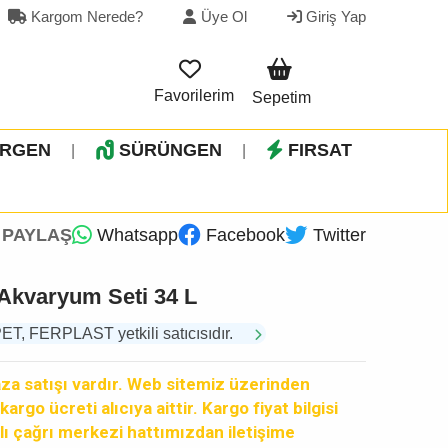
Kargom Nerede?
Üye Ol
Giriş Yap
Favorilerim
Sepetim
İRGEN
SÜRÜNGEN
FIRSAT
|
|
PAYLAŞ
Whatsapp
Facebook
Twitter
 Akvaryum Seti 34 L
 FERPLAST yetkili satıcısıdır.
a satışı vardır. Web sitemiz üzerinden
argo ücreti alıcıya aittir. Kargo fiyat bilgisi
lı çağrı merkezi hattımızdan iletişime