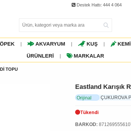
Destek Hattı: 444 4 064
ÖPEK
AKVARYUM
KUŞ
KEM
|
|
|
ÜRÜNLERI
MARKALAR
|
Dİ TOPU
Eastland Karışık R
ÇUKUROVA PET,
Orijinal
Ürün
Tükendi
BARKOD:
871269555610