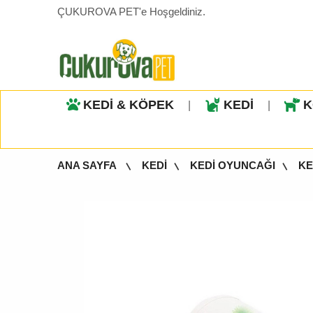
ÇUKUROVA PET'e Hoşgeldiniz.
KEDİ & KÖPEK
KEDİ
K
|
|
ANA SAYFA
KEDİ
KEDİ OYUNCAĞI
KE