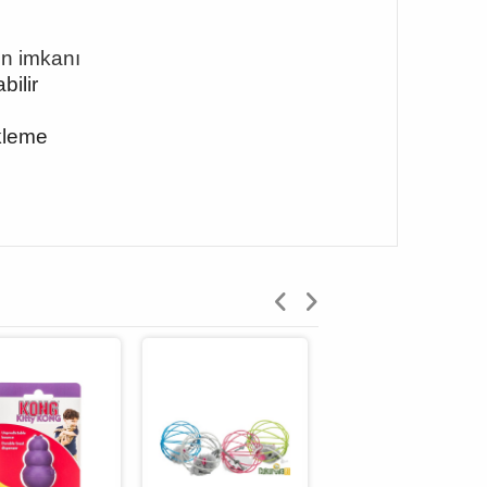
un imkanı
bilir
kleme