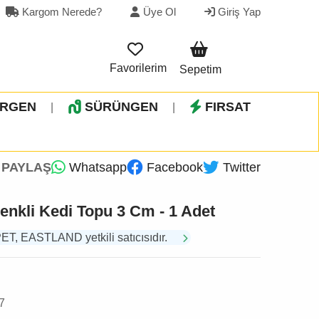
Kargom Nerede?
Üye Ol
Giriş Yap
Favorilerim
Sepetim
İRGEN
SÜRÜNGEN
FIRSAT
|
|
PAYLAŞ
Whatsapp
Facebook
Twitter
enkli Kedi Topu 3 Cm - 1 Adet
 EASTLAND yetkili satıcısıdır.
7