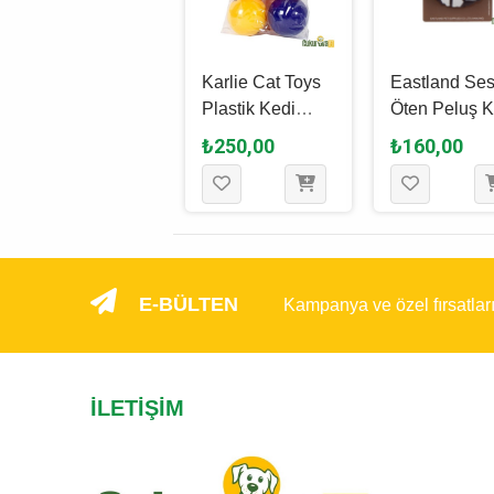
Karlie Sünger
Karlie Cat Toys
Eastland Ses
Kedi Topu
Plastik Kedi
Öten Peluş K
Karışık Çeşitli 4
Topu 4 Cm - 4
Topu 7 Cm
₺415,00
₺250,00
₺160,00
Cm - 4 Adet
Adet
E-BÜLTEN
Kampanya ve özel fırsatlar
İLETIŞIM