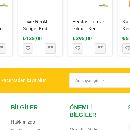
li
Trixie Renkli
Ferplast Top ve
Kon
edi
Sünger Kedi
Silindir Kedi
Ked
Topu Karışık
Oyuncağı 4 Cm
Ked
₺135,00
₺395,00
₺5
Renkli 4.3 Cm -
Cm
1 Adet
ı kaçırmadan kayıt olun!
BILGILER
ÖNEMLI
BILGILER
Hakkımızda
Mesafeli Satış