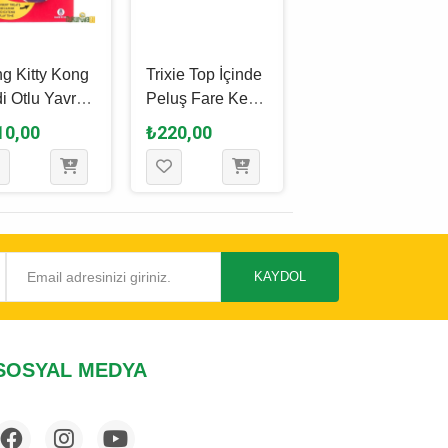
g Kitty Kong
Trixie Top İçinde
Ferplast
i Otlu Yavru
Peluş Fare Kedi
Rainbow Ball
i Oyuncağı 5
Oyuncağı Karışık
Kedi Topu 3.5
10,00
₺220,00
₺340,00
Renkli 6 Cm - 1
Cm - 2 Adet
Adet
KAYDOL
SOSYAL MEDYA