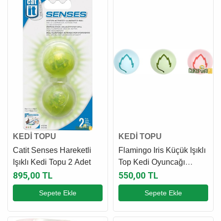
KEDİ TOPU
KEDİ TOPU
Catit Senses Hareketli
Flamingo Iris Küçük Işıklı
Işıklı Kedi Topu 2 Adet
Top Kedi Oyuncağı
Karışık Renkli - 4 Cm
895,00 TL
550,00 TL
Sepete Ekle
Sepete Ekle