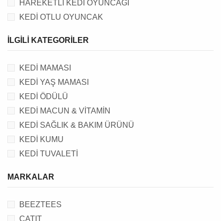
HAREKETLİ KEDİ OYUNCAĞI
KEDİ OTLU OYUNCAK
KEDİ AKTİVİTE VE ZEKA OYUNCAĞI
İLGILI KATEGORILER
KEDİ TÜNELİ
KEDİ MAMASI
KEDİ YAŞ MAMASI
KEDİ ÖDÜLÜ
KEDİ MACUN & VİTAMİN
KEDİ SAĞLIK & BAKIM ÜRÜNÜ
KEDİ KUMU
KEDİ TUVALETİ
KEDİ TUVALET AKSESUARI
MARKALAR
KEDİ TASMA, KAYIŞ & AKSESUARI
KEDİ TIRMALAMA TAHTASI, EVİ & YATAĞI
BEEZTEES
KEDİ FİLESİ
CATIT