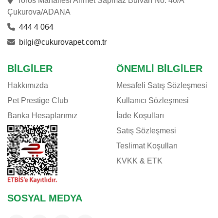
Toros Mahallesi Ahmet Sapmaz Bulvarı No: 40/A
Çukurova/ADANA
444 4 064
bilgi@cukurovapet.com.tr
BILGILER
ÖNEMLI BILGILER
Hakkımızda
Mesafeli Satış Sözleşmesi
Pet Prestige Club
Kullanıcı Sözleşmesi
Banka Hesaplarımız
İade Koşulları
Satış Sözleşmesi
Teslimat Koşulları
KVKK & ETK
SOSYAL MEDYA