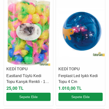
KEDİ TOPU
KEDİ TOPU
Eastland Tüylü Kedi
Ferplast Led Işıklı Kedi
Topu Karışık Renkli - 1
Topu 4 Cm
Adet
25,00 TL
1.010,00 TL
Sepete Ekle
Sepete Ekle