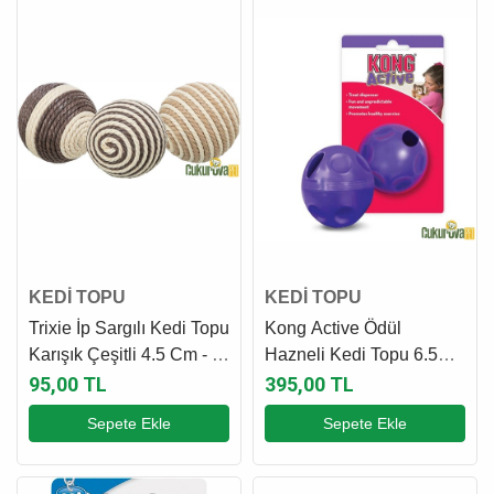
KEDİ TOPU
KEDİ TOPU
Trixie İp Sargılı Kedi Topu
Kong Active Ödül
Karışık Çeşitli 4.5 Cm - 1
Hazneli Kedi Topu 6.5
Adet
Cm
95,00 TL
395,00 TL
Sepete Ekle
Sepete Ekle