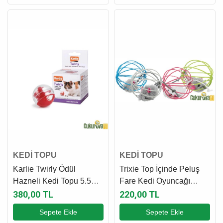
KEDİ TOPU
KEDİ TOPU
Karlie Twirly Ödül
Trixie Top İçinde Peluş
Hazneli Kedi Topu 5.5
Fare Kedi Oyuncağı
Cm
Karışık Renkli 6 Cm - 1
380,00 TL
220,00 TL
Adet
Sepete Ekle
Sepete Ekle