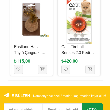
Eastland Hasır
Cati̇t Fireball
Tüylü Çıngıraklı
Senses 2.0 Kedi
Kedi Topu 6 Cm
Topu
₺115,00
₺420,00
E-BÜLTEN
Kampanya ve özel fırsatları kaçırmadan kayıt olun!
KAYDOL