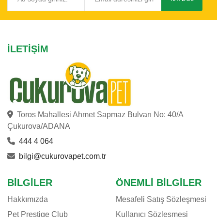
İLETIŞIM
Toros Mahallesi Ahmet Sapmaz Bulvarı No: 40/A
Çukurova/ADANA
444 4 064
bilgi@cukurovapet.com.tr
BILGILER
ÖNEMLI BILGILER
Hakkımızda
Mesafeli Satış Sözleşmesi
Pet Prestige Club
Kullanıcı Sözleşmesi