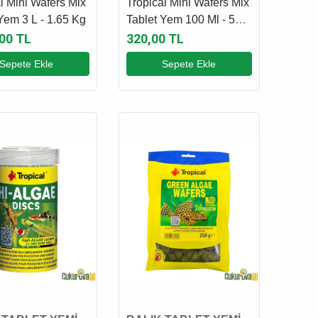
l Mini Wafers Mix
Tropical Mini Wafers Mix
Yem 3 L - 1.65 Kg
Tablet Yem 100 Ml - 55
Gr
,00 TL
320,00 TL
Sepete Ekle
Sepete Ekle