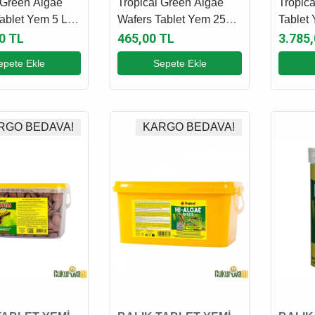
 Green Algae
Tropical Green Algae
Tropica
ablet Yem 5 L -
Wafers Tablet Yem 250
Tablet 
Ml - 113 Gr
0 TL
465,00 TL
3.785
epete Ekle
Sepete Ekle
RGO BEDAVA!
KARGO BEDAVA!