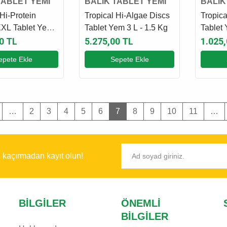
TABLET YEMİ
BALIK TABLET YEMİ
BALIK
 Hi-Protein
Tropical Hi-Algae Discs
Tropica
XXL Tablet Yem
Tablet Yem 3 L - 1.5 Kg
Tablet
 Kg
Gr
0 TL
5.275,00 TL
1.025
epete Ekle
Sepete Ekle
…
2
3
4
5
6
7
8
9
10
11
…
ı kaçırmadan kayıt olun!
BILGILER
ÖNEMLI
BILGILER