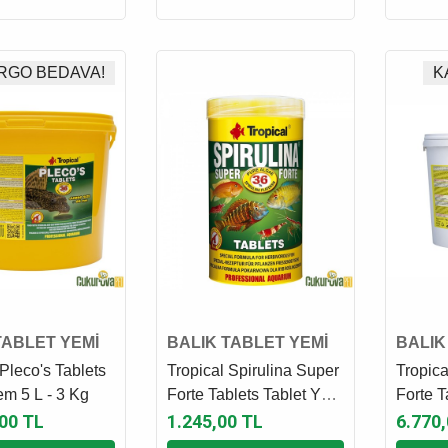
RGO BEDAVA!
K
TABLET YEMİ
BALIK TABLET YEMİ
BALIK
 Pleco's Tablets
Tropical Spirulina Super
Tropica
em 5 L - 3 Kg
Forte Tablets Tablet Yem
Forte T
250 Ml - 150 Gr
2 L - 2
00 TL
1.245,00 TL
6.770