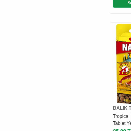
EHEIM
S
E-JET
EUROGOLD
EVER CLEAN
EXO TERRA
EZYDOG
FELIX
FERPLAST
FLAMINGO
FLEXI
FLUVAL
FURMINATOR
G & B
BALIK 
GARDENMIX
Tropical
GIMCAT
Tablet Y
GIMDOG