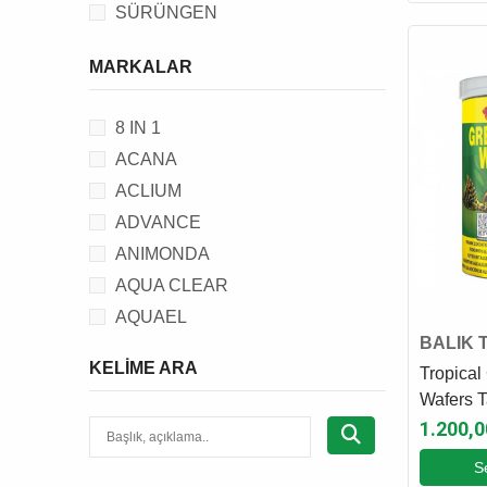
SÜRÜNGEN
MARKALAR
8 IN 1
ACANA
ACLIUM
ADVANCE
ANIMONDA
AQUA CLEAR
AQUAEL
BALIK 
AQUANIC
KELIME ARA
Tropical
BEAPHAR
Wafers 
BEEZTEES
Ml - 450
1.200,0
BRIT
S
C.P.