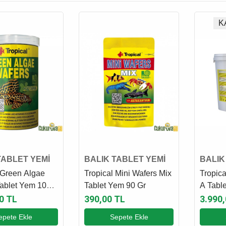
K
TABLET YEMİ
BALIK TABLET YEMİ
BALIK
 Green Algae
Tropical Mini Wafers Mix
Tropica
Tablet Yem 1000
Tablet Yem 90 Gr
A Table
 Gr
0 TL
390,00 TL
3.990
epete Ekle
Sepete Ekle