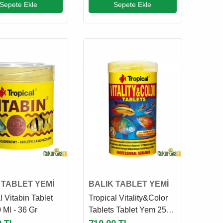
Sepete Ekle
Sepete Ekle
 TABLET YEMİ
BALIK TABLET YEMİ
l Vitabin Tablet
Tropical Vitality&Color
 Ml - 36 Gr
Tablets Tablet Yem 250
Ml - 150 Gr