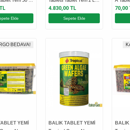
Tablet Yem 50 Ml
Tablets Tablet Yem 2 L -
A Tabl
2 Kg
 TL
4.830,00 TL
70,00
epete Ekle
Sepete Ekle
RGO BEDAVA!
K
TABLET YEMİ
BALIK TABLET YEMİ
BALIK