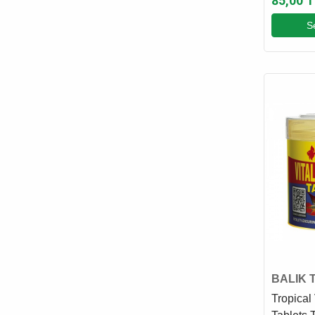
85,00 T
GLORY
S
GOURMET
HABITRAIL
HILL'S
IMAC
JBL
JOE'S CAT
KARLIE
KONG
LIVING WORLD
MACROAQUA
MARINA
MEÇ
BALIK 
MEO
Tropical 
MIAMOR