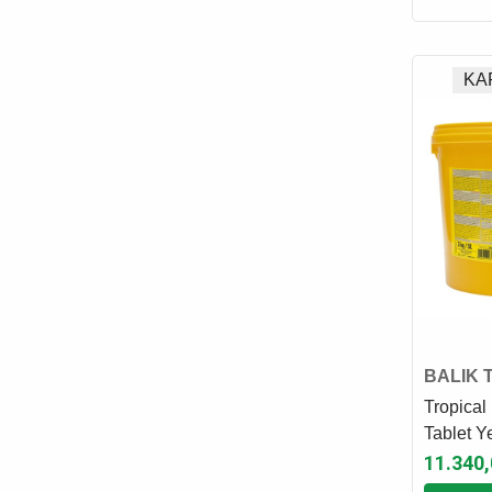
CANSER
CAT CHOW
KA
CATIT
CAT'S BEST
CATTIE
CHEFS CHOICE
CHIPSI
CROCUS
CRYSTALIN
DAYANG
DOG CHOW
DOGGIE
BALIK 
DOGIT
Tropical
DOPHIN
Tablet Y
11.340,
EASTLAND