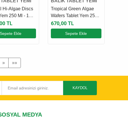
 TABLET YEMİ
BALIK TABLET YEMİ
l Hi-Algae Discs
Tropical Green Algae
 Yem 250 Ml - 150
Wafers Tablet Yem 250
Gr
,00 TL
670,00 TL
Sepete Ekle
Sepete Ekle
»
»»
KAYDOL
SOSYAL MEDYA