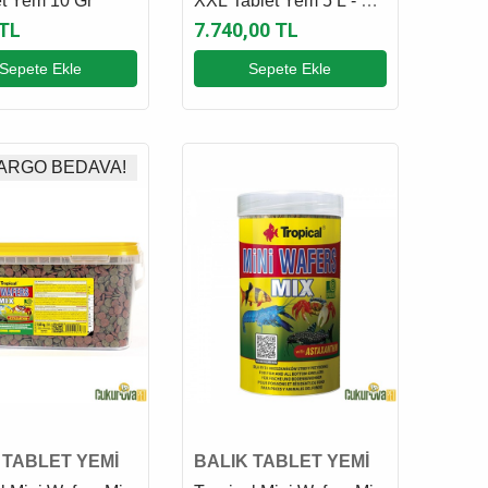
et Yem 10 Gr
XXL Tablet Yem 5 L - 2.5
Kg
 TL
7.740,00 TL
Sepete Ekle
Sepete Ekle
ARGO BEDAVA!
 TABLET YEMİ
BALIK TABLET YEMİ