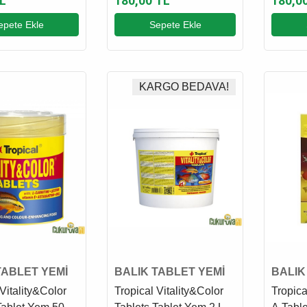
L
180,00 TL
180,0
epete Ekle
Sepete Ekle
KARGO BEDAVA!
TABLET YEMİ
BALIK TABLET YEMİ
BALIK
Vitality&Color
Tropical Vitality&Color
Tropica