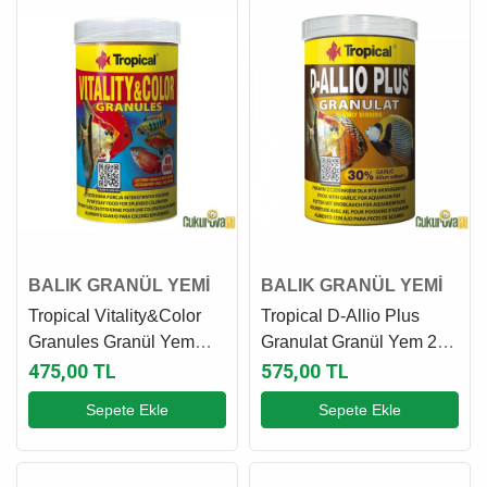
BALIK GRANÜL YEMİ
BALIK GRANÜL YEMİ
Tropical Vitality&Color
Tropical D-Allio Plus
Granules Granül Yem
Granulat Granül Yem 250
250 Ml - 138 Gr
Ml - 150 Gr
475,00 TL
575,00 TL
Sepete Ekle
Sepete Ekle