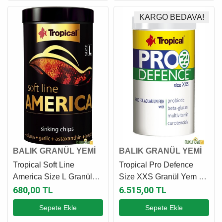
KARGO BEDAVA!
BALIK GRANÜL YEMİ
BALIK GRANÜL YEMİ
Tropical Soft Line
Tropical Pro Defence
America Size L Granül
Size XXS Granül Yem 5
Yem 250 Ml - 130 Gr
L - 3.5 Kg
680,00 TL
6.515,00 TL
Sepete Ekle
Sepete Ekle