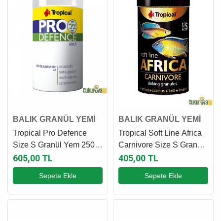
BALIK GRANÜL YEMİ
BALIK GRANÜL YEMİ
Tropical Pro Defence
Tropical Soft Line Africa
Size S Granül Yem 250
Carnivore Size S Granül
Ml - 130 Gr
Yem 100 Ml - 60 Gr
605,00 TL
405,00 TL
Sepete Ekle
Sepete Ekle