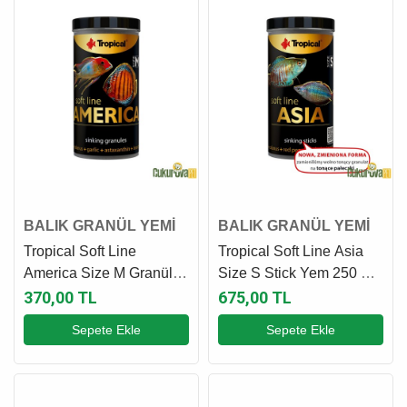
BALIK GRANÜL YEMİ
BALIK GRANÜL YEMİ
Tropical Soft Line
Tropical Soft Line Asia
America Size M Granül
Size S Stick Yem 250 Ml
Yem 100 Ml - 60 Gr
- 125 Gr
370,00 TL
675,00 TL
Sepete Ekle
Sepete Ekle