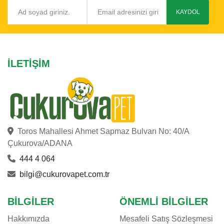
CAT'S BEST
KAYDOL
CATTIE
CHEFS CHOICE
CHIPSI
İLETIŞIM
CROCUS
CRYSTALIN
DAYANG
DOG CHOW
DOGGIE
Toros Mahallesi Ahmet Sapmaz Bulvarı No: 40/A
DOGIT
Çukurova/ADANA
DOPHIN
444 4 064
EASTLAND
bilgi@cukurovapet.com.tr
EHEIM
E-JET
BILGILER
ÖNEMLI BILGILER
EUROGOLD
Hakkımızda
Mesafeli Satış Sözleşmesi