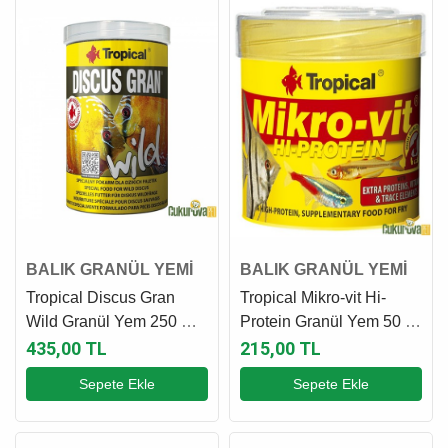
BALIK GRANÜL YEMİ
BALIK GRANÜL YEMİ
Tropical Discus Gran
Tropical Mikro-vit Hi-
Wild Granül Yem 250 Ml -
Protein Granül Yem 50 Ml
110 Gr
- 32 Gr
435,00 TL
215,00 TL
Sepete Ekle
Sepete Ekle