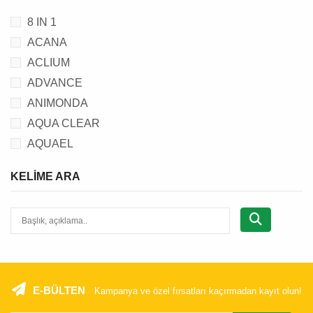
8 IN 1
ACANA
ACLIUM
ADVANCE
ANIMONDA
AQUA CLEAR
AQUAEL
AQUANIC
KELIME ARA
BEAPHAR
BEEZTEES
BRIT
C.P.
CANSER
CAT CHOW
E-BÜLTEN
Kampanya ve özel fırsatları kaçırmadan kayıt olun!
CATIT