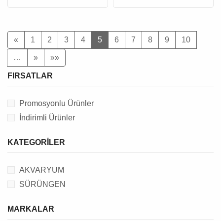
«
1
2
3
4
5
6
7
8
9
10
…
»
»»
FIRSATLAR
Promosyonlu Ürünler
İndirimli Ürünler
KATEGORILER
AKVARYUM
SÜRÜNGEN
MARKALAR