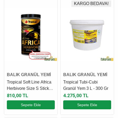
KARGO BEDAVA!
BALIK GRANÜL YEMİ
BALIK GRANÜL YEMİ
Tropical Soft Line Africa
Tropical Tubi-Cubi
Herbivore Size S Stick
Granül Yem 3 L - 300 Gr
Yem 250 Ml - 150 Gr
810,00 TL
4.275,00 TL
Sepete Ekle
Sepete Ekle