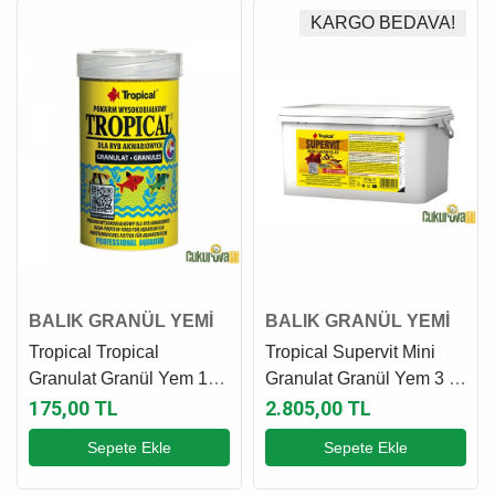
KARGO BEDAVA!
BALIK GRANÜL YEMİ
BALIK GRANÜL YEMİ
Tropical Tropical
Tropical Supervit Mini
Granulat Granül Yem 100
Granulat Granül Yem 3 L
Ml - 50 Gr
- 1.95 Kg
175,00 TL
2.805,00 TL
Sepete Ekle
Sepete Ekle