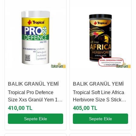
BALIK GRANÜL YEMİ
BALIK GRANÜL YEMİ
Tropical Pro Defence
Tropical Soft Line Africa
Size Xxs Granül Yem 100
Herbivore Size S Stick
Ml - 70 Gr
Yem 100 Ml - 60 Gr
410,00 TL
405,00 TL
Sepete Ekle
Sepete Ekle