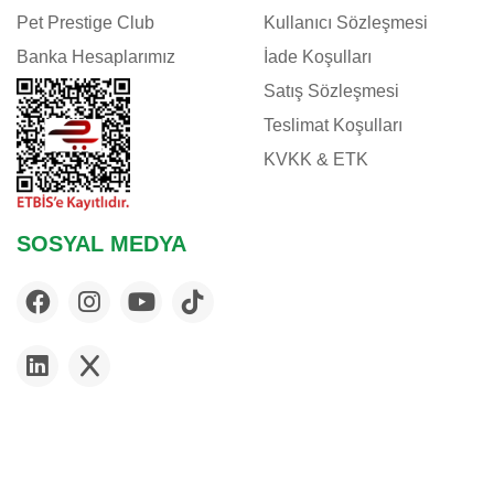
EVER CLEAN
Pet Prestige Club
Kullanıcı Sözleşmesi
EXO TERRA
Banka Hesaplarımız
İade Koşulları
EZYDOG
Satış Sözleşmesi
FELIX
Teslimat Koşulları
FERPLAST
KVKK & ETK
FLAMINGO
FLEXI
FLUVAL
SOSYAL MEDYA
FURMINATOR
G & B
GARDENMIX
GIMCAT
GIMDOG
GLORY
GOURMET
HABITRAIL