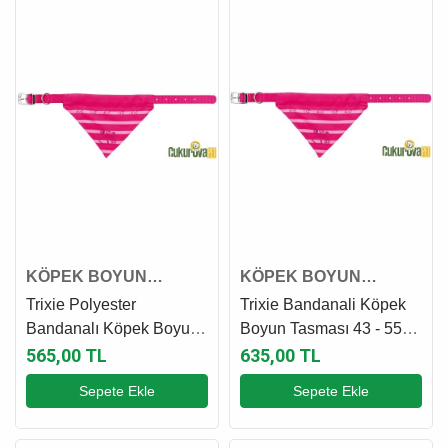
KÖPEK BOYUN
KÖPEK BOYUN
TASMASI
TASMASI
Trixie Polyester
Trixie Bandanali Köpek
Bandanalı Köpek Boyun
Boyun Tasması 43 - 55
Tasması 37 - 47 Cm x 20
Cm x 25 Mm - Fuşya - M -
565,00 TL
635,00 TL
Mm - M - Fuşya
L
Sepete Ekle
Sepete Ekle