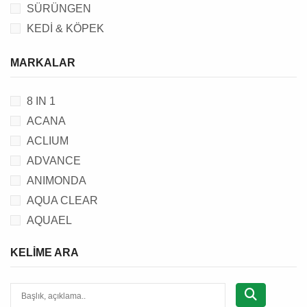
SÜRÜNGEN
KEDİ & KÖPEK
MARKALAR
8 IN 1
ACANA
ACLIUM
ADVANCE
ANIMONDA
AQUA CLEAR
AQUAEL
AQUANIC
KELIME ARA
BEAPHAR
BEEZTEES
BRIT