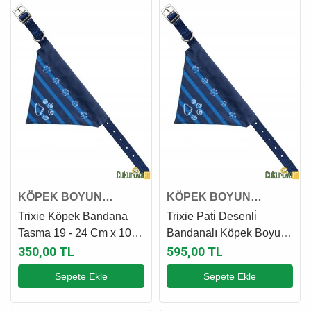
KÖPEK BOYUN
KÖPEK BOYUN
TASMASI
TASMASI
Trixie Köpek Bandana
Trixie Pati̇ Desenli̇
Tasma 19 - 24 Cm x 10
Bandanalı Köpek Boyun
Mm - Xs - Mavi̇
Tasması 30 - 38 Cm x 20
350,00 TL
595,00 TL
Mm - Mavi̇ - S - M
Sepete Ekle
Sepete Ekle