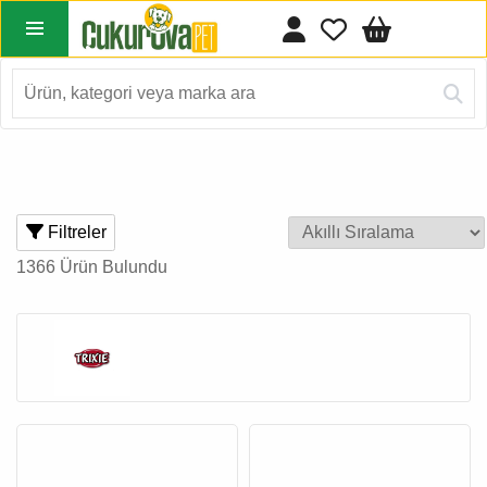
Filtreler
1366 Ürün Bulundu