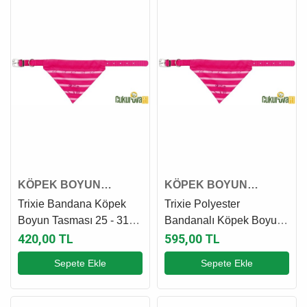
KÖPEK BOYUN
KÖPEK BOYUN
TASMASI
TASMASI
Trixie Bandana Köpek
Trixie Polyester
Boyun Tasması 25 - 31
Bandanalı Köpek Boyun
Cm x 15 Mm - Fuşya - Xs
Tasması 30 - 38 Cm x 20
420,00 TL
595,00 TL
- S
Mm - M - Fuşya
Sepete Ekle
Sepete Ekle