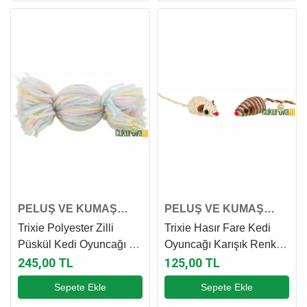
PELUŞ VE KUMAŞ
PELUŞ VE KUMAŞ
KEDİ OYUNCAĞI
KEDİ OYUNCAĞI
Trixie Polyester Zilli
Trixie Hasır Fare Kedi
Püskül Kedi Oyuncağı 10
Oyuncağı Karışık Renkli
Cm
5 Cm - 1 Adet
245,00 TL
125,00 TL
Sepete Ekle
Sepete Ekle