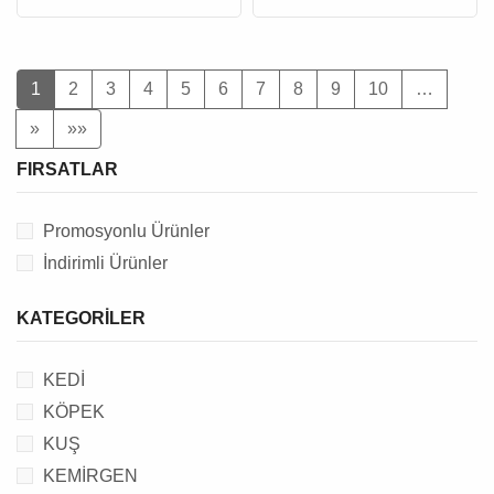
1
2
3
4
5
6
7
8
9
10
…
»
»»
FIRSATLAR
Promosyonlu Ürünler
İndirimli Ürünler
KATEGORILER
KEDİ
KÖPEK
KUŞ
KEMİRGEN