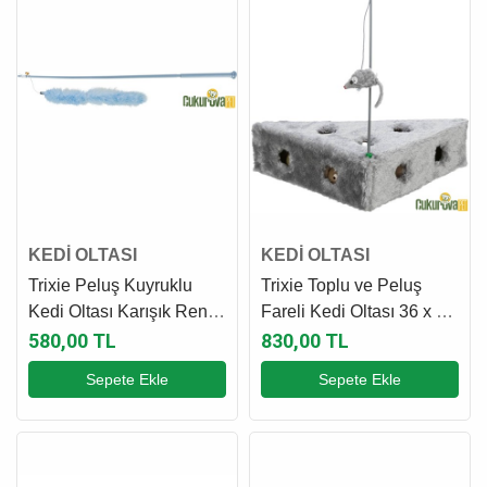
KEDİ OLTASI
KEDİ OLTASI
Trixie Peluş Kuyruklu
Trixie Toplu ve Peluş
Kedi Oltası Karışık Renkli
Fareli Kedi Oltası 36 x 8 x
65 Cm
26 Cm
580,00 TL
830,00 TL
Sepete Ekle
Sepete Ekle