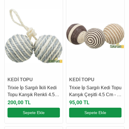
KEDİ TOPU
KEDİ TOPU
Trixie İp Sargılı İkili Kedi
Trixie İp Sargılı Kedi Topu
Topu Karışık Renkli 4.5
Karışık Çeşitli 4.5 Cm - 1
Cm
Adet
200,00 TL
95,00 TL
Sepete Ekle
Sepete Ekle