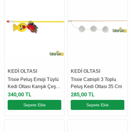
KEDİ OLTASI
KEDİ OLTASI
Trixie Peluş Emoji Tüylü
Trixie Catnipli 3 Toplu
Kedi Oltası Karışık Çeşitli
Peluş Kedi Oltası 35 Cm
50 Cm - 1 Adet
340,00 TL
285,00 TL
Sepete Ekle
Sepete Ekle