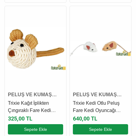
PELUŞ VE KUMAŞ
PELUŞ VE KUMAŞ
KEDİ OYUNCAĞI
KEDİ OYUNCAĞI
Trixie Kağıt İplikten
Trixie Kedi Otlu Peluş
Çıngıraklı Fare Kedi
Fare Kedi Oyuncağı
Oyuncağı 5 Cm
Karışık Renkli 5 Cm - 6
325,00 TL
640,00 TL
Adet
Sepete Ekle
Sepete Ekle