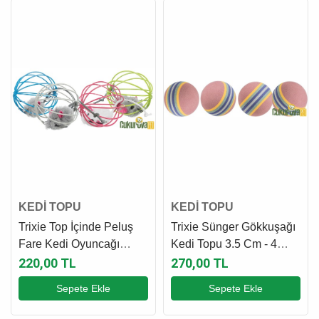
KEDİ TOPU
KEDİ TOPU
Trixie Top İçinde Peluş
Trixie Sünger Gökkuşağı
Fare Kedi Oyuncağı
Kedi Topu 3.5 Cm - 4
Karışık Renkli 6 Cm - 1
Adet
220,00 TL
270,00 TL
Adet
Sepete Ekle
Sepete Ekle