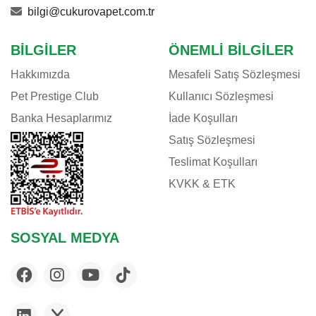
EASTLAND
bilgi@cukurovapet.com.tr
EHEIM
E-JET
BILGILER
ÖNEMLI BILGILER
EUROGOLD
Hakkımızda
Mesafeli Satış Sözleşmesi
EVER CLEAN
Pet Prestige Club
Kullanıcı Sözleşmesi
EXO TERRA
Banka Hesaplarımız
İade Koşulları
EZYDOG
Satış Sözleşmesi
FELIX
Teslimat Koşulları
FERPLAST
KVKK & ETK
FLAMINGO
FLEXI
FLUVAL
SOSYAL MEDYA
FURMINATOR
G & B
GARDENMIX
GIMCAT