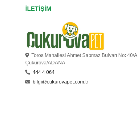
İLETIŞIM
Toros Mahallesi Ahmet Sapmaz Bulvarı No: 40/A
Çukurova/ADANA
444 4 064
bilgi@cukurovapet.com.tr
ÇUKUROVA PET
© Copyright 2023
. Hakları Saklıdır.