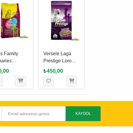
's Family
Versele Laga
Gardenmix
aries
Prestige Loro
Platin Parakeets
arya Yemi
Parque
Paraket Yemi
0,00
₺450,00
₺70,00
 Gr
Australian
500 Gr
Papağan Yemi 1
Kg
KAYDOL