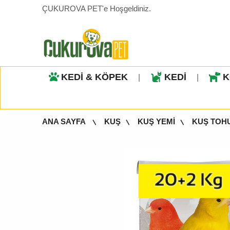
ÇUKUROVA PET'e Hoşgeldiniz.
KEDİ & KÖPEK
KEDİ
K
|
|
ANA SAYFA
KUŞ
KUŞ YEMİ
KUŞ TOH