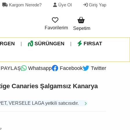
Kargom Nerede?
Üye Ol
Giriş Yap
Favorilerim
Sepetim
İRGEN
SÜRÜNGEN
FIRSAT
|
|
PAYLAŞ
Whatsapp
Facebook
Twitter
tige Canaries Şalgamsız Kanarya
, VERSELE LAGA yetkili satıcısıdır.
7