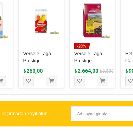
-20%
a
Versele Laga
Versele Laga
Pet
Prestige
Prestige
Can
mi
Canaries
Kanarya
Kan
₺260,00
₺2.664,00
₺9
₺3.330,00
Kanarya Yemi 1
Çimlendirme
400
Kg
Tohumu 20 Kg
ı kaçırmadan kayıt olun!