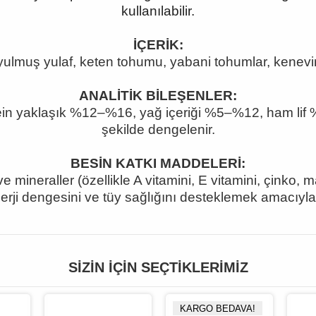
kullanılabilir.
İÇERİK:
lmuş yulaf, keten tohumu, yabani tohumlar, kenevir 
ANALİTİK BİLEŞENLER:
ein yaklaşık %12
–%16, ya
ğ içeriği %5
–%12, ham lif
şekilde dengelenir
.
BESİN KATKI MADDELERİ:
ve mineraller (özellikle A vitamini, E vitamini, çinko,
enerji dengesini ve tüy sağlığını desteklemek amacıyla
SIZIN İÇIN SEÇTIKLERIMIZ
KARGO BEDAVA!