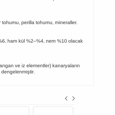
tohumu, perilla tohumu, mineraller.
 %6, ham kül %2–%4, nem %10 olacak
 mangan ve iz elementler) kanaryaların
 dengelenmiştir.