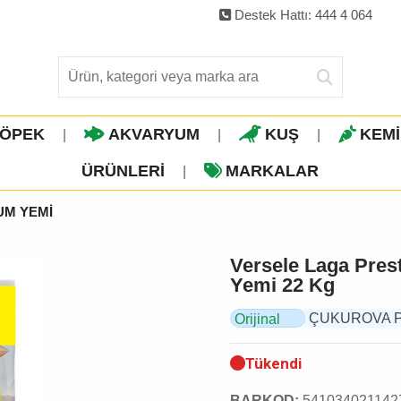
Destek Hattı: 444 4 064
ÖPEK
AKVARYUM
KUŞ
KEM
|
|
|
ÜRÜNLERI
MARKALAR
|
UM YEMİ
Versele Laga Pres
Yemi 22 Kg
ÇUKUROVA PET
Orijinal
Ürün
Tükendi
BARKOD:
541034021142