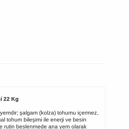
i 22 Kg
ı yemdir; şalgam (kolza) tohumu içermez,
l tohum bileşimi ile enerji ve besin
r ve rutin beslenmede ana yem olarak