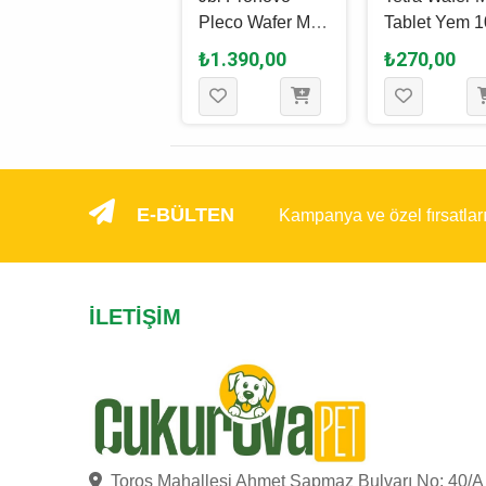
Mix Tablet Yem
Pleco Wafer M
Tablet Yem 
100 Ml - 52 Gr
Tablet Yem 1000
Ml - 48 Gr
₺300,00
₺1.390,00
₺270,00
Ml - 530 Gr
E-BÜLTEN
Kampanya ve özel fırsatlar
İLETIŞIM
Toros Mahallesi Ahmet Sapmaz Bulvarı No: 40/A