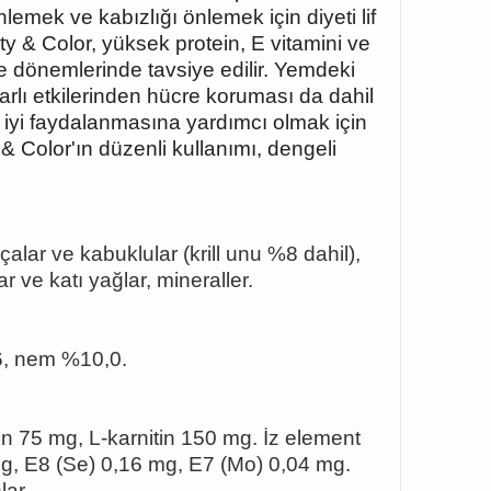
lemek ve kabızlığı önlemek için diyeti lif
ty & Color, yüksek protein, E vitamini ve
e dönemlerinde tavsiye edilir. Yemdeki
arlı etkilerinden hücre koruması da dahil
a iyi faydalanmasına yardımcı olmak için
y & Color'ın düzenli kullanımı, dengeli
kçalar ve kabuklular (krill unu %8 dahil),
r ve katı yağlar, mineraller.
6, nem %10,0.
en 75 mg, L-karnitin 150 mg. İz element
 mg, E8 (Se) 0,16 mg, E7 (Mo) 0,04 mg.
lar.