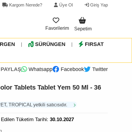
Kargom Nerede?
Üye Ol
Giriş Yap
Favorilerim
Sepetim
İRGEN
SÜRÜNGEN
FIRSAT
|
|
PAYLAŞ
Whatsapp
Facebook
Twitter
Color Tablets Tablet Yem 50 Ml - 36
 TROPICAL yetkili satıcısıdır.
 Edilen Tüketim Tarihi:
30.10.2027
2