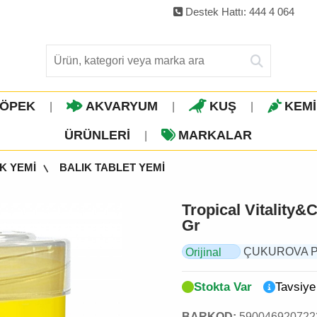
Destek Hattı: 444 4 064
ÖPEK
AKVARYUM
KUŞ
KEM
|
|
|
ÜRÜNLERI
MARKALAR
|
K YEMİ
BALIK TABLET YEMİ
Tropical Vitality&
Gr
ÇUKUROVA PET,
Orijinal
Ürün
Stokta Var
Tavsiye
BARKOD:
590046920722