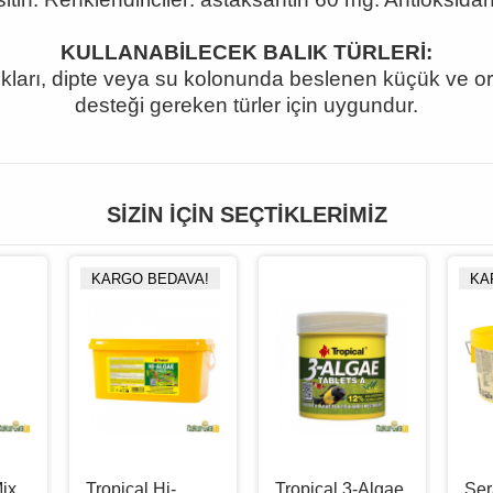
KULLANABİLECEK BALIK TÜRLERİ:
ıkları, dipte veya su kolonunda beslenen küçük ve orta
desteği gereken türler için uygundur.
SIZIN İÇIN SEÇTIKLERIMIZ
KARGO BEDAVA!
KA
Mix
Tropical Hi-
Tropical 3-Algae
Ser