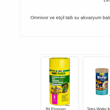
Omnivor ve etçil tatlı su akvaryum bal
Tetra Wafer Mini
Jbl Pronovo
Tetra Wafer 