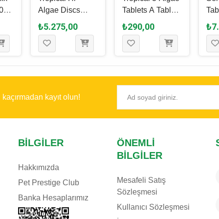
100
Algae Discs
Tablets A Tablet
Tab
Tablet Yem 3 L -
Yem 50 Ml - 36
Tab
₺5.275,00
₺290,00
₺7
1.5 Kg
Gr
- 1
ı kaçırmadan kayıt olun!
BILGILER
ÖNEMLI
BILGILER
Hakkımızda
Mesafeli Satış
Pet Prestige Club
Sözleşmesi
Banka Hesaplarımız
Kullanıcı Sözleşmesi