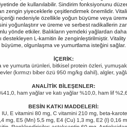
yetinde de kullanılabilir. Sindirim fonksiyonunu düzen
an zengin yiyeceklerle çeşitlendirmek önemlidir. Vitali
n içeriği nedeniyle özellikle yoğun büyüme veya ürem
ini yoğunlaştırır ve üreme ve serbest radikallerin zar
umlu yönde etkiler. Balıkların yemdeki yağlardan dah
destekleyen L-karnitin ile zenginleştirilmiştir. Vitalit
büyüme, olgunlaşma ve yumurtlama isteğini sağlar.
İÇERİK:
ta ve yumurta ürünleri, bitkisel protein özleri, yumuşa
revler (kırmızı biber özü 950 mg/kg dahil), algler, yağla
ANALİTİK BİLEŞENLER:
%41,0, ham yağlar ve katı yağlar %10,0, ham lif %2,
BESİN KATKI MADDELERİ:
0 IU, E vitamini 80 mg, C vitamini 210 mg, beta-karot
 7,4 mg, E5 (Mn) 5,5 mg, E4 (Cu) 1,3 mg, E2 (I) 0,16
itin. Renklendiriciler: astaksantin 60 mg. Antioksidan