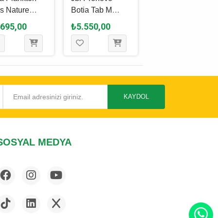
s Nature
Botia Tab M
Wafers Mix
let Yem 2.2 L
Tablet Yem 5.5 L
Tablet Yem 100
.695,00
₺5.550,00
₺320,00
.3 Kg
- 2900 Gr
Ml - 55 Gr
KAYDOL
SOSYAL MEDYA