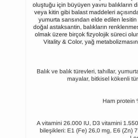
oluştuğu için büyüyen yavru balıkların di
veya kitin gibi balast maddeleri açısınd
yumurta sarısından elde edilen lesiti
doğal astaksantin, balıkların renklenmes
olmak üzere birçok fizyolojik süreci ol
Vitality & Color, yağ metabolizmasını 
Balık ve balık türevleri, tahıllar, yumur
mayalar, bitkisel kökenli tü
Ham protein 
A vitamini 26.000 IU, D3 vitamini 1.55
bileşikleri: E1 (Fe) 26,0 mg, E6 (Zn)
Les