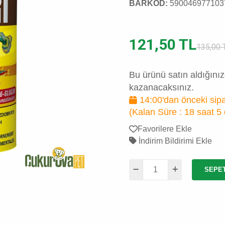
BARKOD:
590046977103
121,50 TL
135,00 
Bu ürünü satın aldığını
kazanacaksınız.
14:00'dan önceki sipa
(Kalan Süre :
18 saat 5
Favorilere Ekle
İndirim Bildirimi Ekle
SEPE