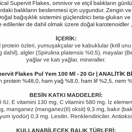
ical Supervit Flakes, omnivor ve etçil balıkların günlü
ardaki balıkların beslenmesi için uygundur. Zengin ve
 Doğal bağışıklık sistemini güçlendirici beta-glukan ve s
 edilenler de dahil olmak üzere doğal karotenoidler , bal
İÇERİK:
isel protein özleri, yumuşakçalar ve kabuklular (krill 
g dahil), algler (Spirulina platensis %0,5), mayalar (
yağlar ve katı yağlar, mineraller.
pervit Flakes Pul Yem 100 Ml - 20 Gr | ANALİTİK
 protein %48,0, ham yağ %8,0, ham lif %2,5, nem %
BESİN KATKI MADDELERİ:
 IU, E vitamini 130 mg, C vitamini 580 mg. İz element
g, manganez (manganez(II) oksit) 9,3 mg, bakır (bakır(
yum iyodür) 0,3 mg. Lesitin. Renklendiriciler. Antioksi
KULLANABİLECEK BALIK TÜRLERİ: