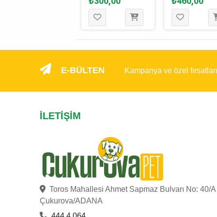
₺140,00
₺300,00
₺460,00
125 Gr
E-BÜLTEN
Kampanya ve özel fırsatlar
İLETIŞIM
Toros Mahallesi Ahmet Sapmaz Bulvarı No: 40/A
Çukurova/ADANA
444 4 064