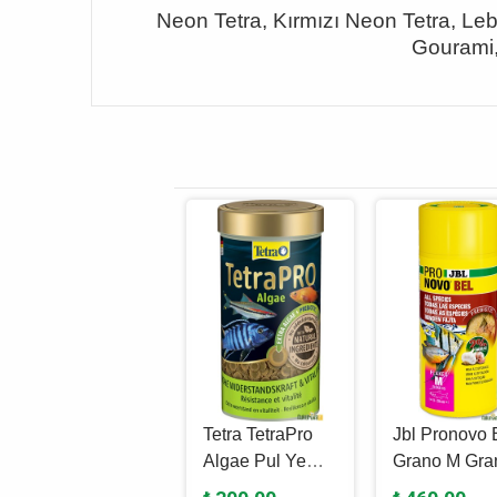
Neon Tetra, Kırmızı Neon Tetra, Lebi
Gourami,
Tetra TetraMin
Tetra TetraPro
Jbl Pronovo 
Flakes Pul Yem
Algae Pul Yem
Grano M Gra
100 Ml - 20 Gr
250 Ml - 45 Gr
Yem 250 Ml -