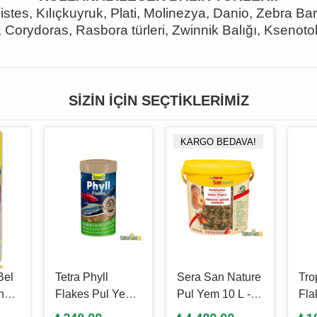
stes, Kılıçkuyruk, Plati, Molinezya, Danio, Zebra Bar
 Corydoras, Rasbora türleri, Zwinnik Balığı, Ksenotok
SIZIN İÇIN SEÇTIKLERIMIZ
KARGO BEDAVA!
Bel
Tetra Phyll
Sera San Nature
Tro
nül
Flakes Pul Yem
Pul Yem 10 L - 2
Fla
250 Ml - 52 Gr
Kg
100