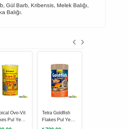
b, Gül Barb, Kribensis, Melek Balığı,
a Balığı.
pical Ovo-Vit
Tetra Goldfish
Tropical Ichtio-vi̇t
kes Pul Yem
Flakes Pul Yem
Flakes Pul Yem
 Ml - 20 Gr
1 L - 200 Gr
1000 Ml - 200 Gr