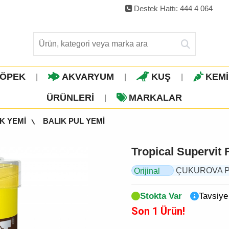
Destek Hattı: 444 4 064
ÖPEK
AKVARYUM
KUŞ
KEM
|
|
|
ÜRÜNLERI
MARKALAR
|
K YEMİ
BALIK PUL YEMİ
Tropical Supervit 
ÇUKUROVA PET,
Orijinal
Ürün
Stokta Var
Tavsiye
Son 1 Ürün!