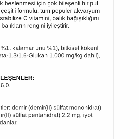
k beslenmesi için çok bileşenli bir pul
 çeşitli formülü, tüm popüler akvaryum
tabilize C vitamini, balık bağışıklığını
ıkların rengini iyileştirir.
unu %1, kalamar unu %1), bitkisel kökenli
Beta-1.3/1.6-Glukan 1.000 mg/kg dahil),
 BİLEŞENLER:
6,0.
ler: demir (demir(II) sülfat monohidrat)
II) sülfat pentahidrat) 2,2 mg, iyot
danlar.