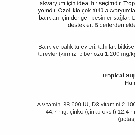
akvaryum için ideal bir seçimdir. Trop
yemdir. Özellikle çok türlü akvaryuml
balıkları için dengeli besinler sağlar.
destekler. Biberlerden elde
Balık ve balık türevleri, tahıllar, bitk
türevler (kırmızı biber özü 1.200 mg/k
Tropical Su
Ham
A vitamini 38.900 IU, D3 vitamini 2.100
44,7 mg, çinko (çinko oksit) 12,4 m
(potas