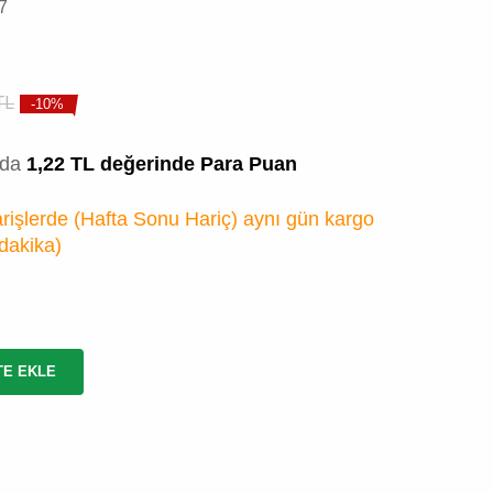
7
TL
-10%
zda
1,22 TL değerinde Para Puan
rişlerde (Hafta Sonu Hariç) aynı gün kargo
 dakika
)
TE EKLE