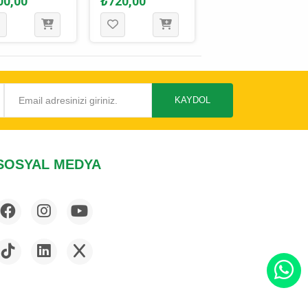
00,00
₺720,00
₺465,00
KAYDOL
SOSYAL MEDYA