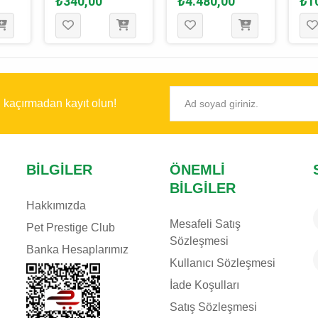
₺340,00
₺4.480,00
₺1
ı kaçırmadan kayıt olun!
BILGILER
ÖNEMLI
BILGILER
Hakkımızda
Mesafeli Satış
Pet Prestige Club
Sözleşmesi
Banka Hesaplarımız
Kullanıcı Sözleşmesi
İade Koşulları
Satış Sözleşmesi