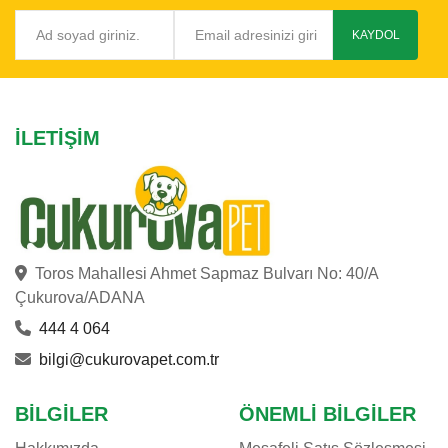
KAYDOL
İLETIŞIM
Toros Mahallesi Ahmet Sapmaz Bulvarı No: 40/A
Çukurova/ADANA
444 4 064
bilgi@cukurovapet.com.tr
BILGILER
ÖNEMLI BILGILER