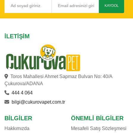
KAYDOL
İLETIŞIM
Toros Mahallesi Ahmet Sapmaz Bulvarı No: 40/A
Çukurova/ADANA
444 4 064
bilgi@cukurovapet.com.tr
BILGILER
ÖNEMLI BILGILER
Hakkımızda
Mesafeli Satış Sözleşmesi