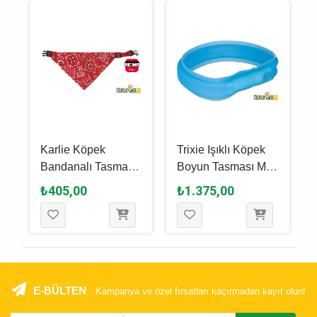
Karlie Köpek
Trixie Işıklı Köpek
Bandanalı Tasma
Boyun Tasması M -
25 - 40 Cm Kırmızı
L Mavi - 30 Mm - 50
₺405,00
₺1.375,00
Cm
E-BÜLTEN
Kampanya ve özel fırsatları kaçırmadan kayıt olun!