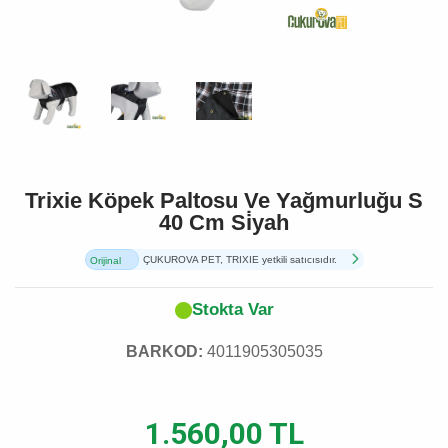
Trixie Köpek Paltosu Ve Yağmurluğu S
40 Cm Si̇yah
ÇUKUROVA PET, TRIXIE yetkili satıcısıdır.
Orijinal
Ürün
Stokta Var
BARKOD:
4011905305035
1.560,00 TL