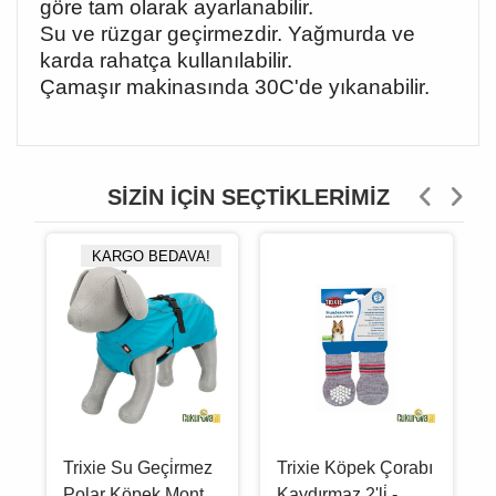
göre tam olarak ayarlanabilir.
Su ve rüzgar geçirmezdir. Yağmurda ve
karda rahatça kullanılabilir.
Çamaşır makinasında 30C'de yıkanabilir.
SIZIN İÇIN SEÇTIKLERIMIZ
KARGO BEDAVA!
Trixie Su Geçi̇rmez
Trixie Köpek Çorabı
Polar Köpek Montu
Kaydırmaz 2'li̇ -