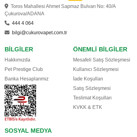
Toros Mahallesi Ahmet Sapmaz Bulvarı No: 40/A
Çukurova/ADANA
444 4 064
bilgi@cukurovapet.com.tr
BILGILER
ÖNEMLI BILGILER
Hakkımızda
Mesafeli Satış Sözleşmesi
Pet Prestige Club
Kullanıcı Sözleşmesi
Banka Hesaplarımız
İade Koşulları
Satış Sözleşmesi
Teslimat Koşulları
KVKK & ETK
SOSYAL MEDYA