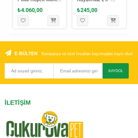
40 Cm - S - Turkuaz
Border Collie - S - M
₺4.060,00
₺245,00
E-BÜLTEN
Kampanya ve özel fırsatları kaçırmadan kayıt olun!
KAYDOL
İLETIŞIM