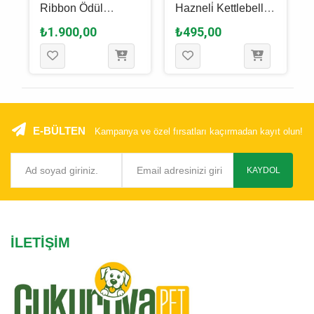
Ribbon Ödül
Hazneli̇ Kettlebell
Hazneli Köpek
Oyuncak 10 Cm
₺1.900,00
₺495,00
Oyuncağı Siyah / L -
21.5 Cm
E-BÜLTEN
Kampanya ve özel fırsatları kaçırmadan kayıt olun!
KAYDOL
İLETIŞIM