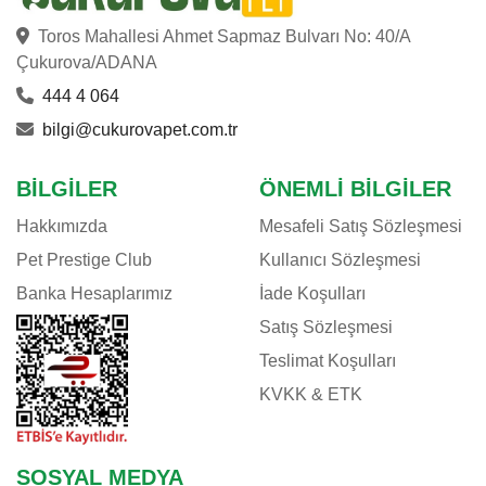
Toros Mahallesi Ahmet Sapmaz Bulvarı No: 40/A
Çukurova/ADANA
444 4 064
bilgi@cukurovapet.com.tr
BILGILER
ÖNEMLI BILGILER
Hakkımızda
Mesafeli Satış Sözleşmesi
Pet Prestige Club
Kullanıcı Sözleşmesi
Banka Hesaplarımız
İade Koşulları
Satış Sözleşmesi
Teslimat Koşulları
KVKK & ETK
SOSYAL MEDYA