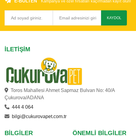
E-BÜLTEN
Kampanya ve özel fırsatları kaçırmadan kayıt olun!
KAYDOL
İLETIŞIM
Toros Mahallesi Ahmet Sapmaz Bulvarı No: 40/A
Çukurova/ADANA
444 4 064
bilgi@cukurovapet.com.tr
BILGILER
ÖNEMLI BILGILER