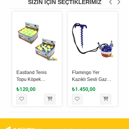
SIZIN İÇIN SEÇTIKLERIMIZ
k
Eastland Tenis
Flamingo Yer
Topu Köpek
Kazıklı Sesli Gazo
Oyuncağı 7 Cm
Topu Köpek
₺120,00
₺1.450,00
Oyuncağı 25 x 11.8
x 3 Cm