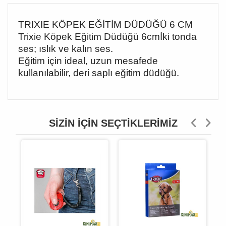
TRIXIE KÖPEK EĞİTİM DÜDÜĞÜ 6 CM
Trixie Köpek Eğitim Düdüğü 6cmİki tonda
ses; ıslık ve kalın ses.
Eğitim için ideal, uzun mesafede
kullanılabilir, deri saplı eğitim düdüğü.
SIZIN İÇIN SEÇTIKLERIMIZ