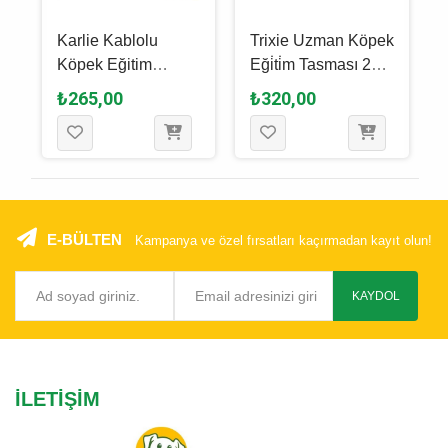
m
Karlie Kablolu
Trixie Uzman Köpek
3
Köpek Eğitim
Eği̇ti̇m Tasması 22
Clickeri 6 x 4 Cm (
Cm - S
₺265,00
₺320,00
Karışık Renkli )
E-BÜLTEN
Kampanya ve özel fırsatları kaçırmadan kayıt olun!
KAYDOL
İLETIŞIM