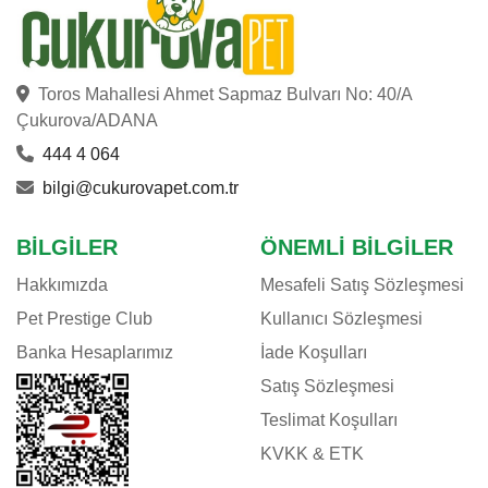
Toros Mahallesi Ahmet Sapmaz Bulvarı No: 40/A
Çukurova/ADANA
444 4 064
bilgi@cukurovapet.com.tr
BILGILER
ÖNEMLI BILGILER
Hakkımızda
Mesafeli Satış Sözleşmesi
Pet Prestige Club
Kullanıcı Sözleşmesi
Banka Hesaplarımız
İade Koşulları
Satış Sözleşmesi
Teslimat Koşulları
KVKK & ETK