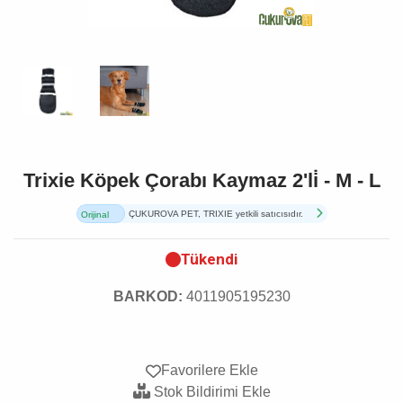
Trixie Köpek Çorabı Kaymaz 2'li̇ - M - L
ÇUKUROVA PET, TRIXIE yetkili satıcısıdır.
Orijinal
Ürün
Tükendi
BARKOD:
4011905195230
Favorilere Ekle
Stok Bildirimi Ekle