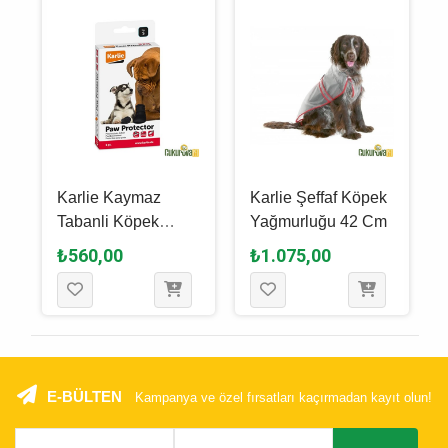
Karlie Kaymaz
Karlie Şeffaf Köpek
-
Tabanli Köpek
Yağmurluğu 42 Cm
Çorabı - M
₺560,00
₺1.075,00
E-BÜLTEN
Kampanya ve özel fırsatları kaçırmadan kayıt olun!