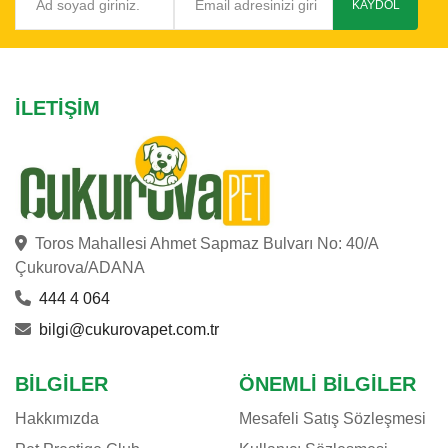
KAYDOL
İLETIŞIM
Toros Mahallesi Ahmet Sapmaz Bulvarı No: 40/A
Çukurova/ADANA
444 4 064
bilgi@cukurovapet.com.tr
BILGILER
ÖNEMLI BILGILER
Hakkımızda
Mesafeli Satış Sözleşmesi