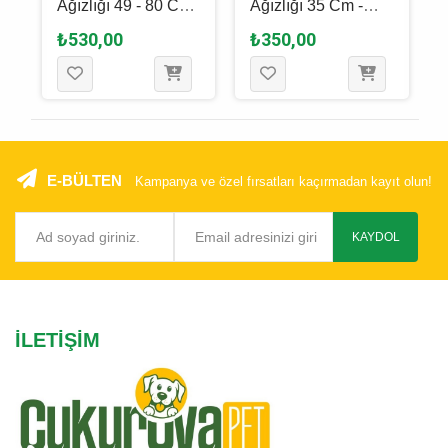
Ağızlığı 49 - 80 Cm
Ağızlığı 35 Cm -
( Siyah ) L
Si̇yah - L - Xl
₺530,00
₺350,00
E-BÜLTEN
Kampanya ve özel fırsatları kaçırmadan kayıt olun!
KAYDOL
İLETIŞIM