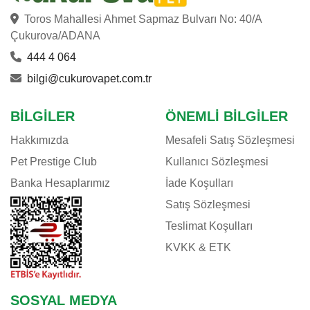
Toros Mahallesi Ahmet Sapmaz Bulvarı No: 40/A
Çukurova/ADANA
444 4 064
bilgi@cukurovapet.com.tr
BILGILER
ÖNEMLI BILGILER
Hakkımızda
Mesafeli Satış Sözleşmesi
Pet Prestige Club
Kullanıcı Sözleşmesi
Banka Hesaplarımız
İade Koşulları
Satış Sözleşmesi
Teslimat Koşulları
KVKK & ETK
SOSYAL MEDYA