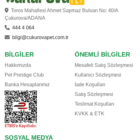
Toros Mahallesi Ahmet Sapmaz Bulvarı No: 40/A
Çukurova/ADANA
444 4 064
bilgi@cukurovapet.com.tr
BILGILER
ÖNEMLI BILGILER
Hakkımızda
Mesafeli Satış Sözleşmesi
Pet Prestige Club
Kullanıcı Sözleşmesi
Banka Hesaplarımız
İade Koşulları
Satış Sözleşmesi
Teslimat Koşulları
KVKK & ETK
SOSYAL MEDYA