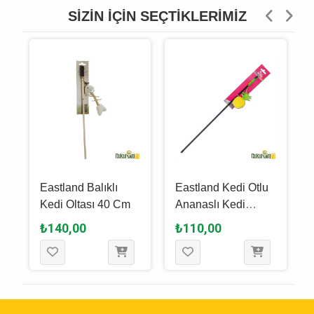
SIZIN İÇIN SEÇTIKLERIMIZ
i
Eastland Balıklı
Eastland Kedi Otlu
Kedi Oltası 40 Cm
Ananaslı Kedi
Oltası 44 Cm
₺140,00
₺110,00