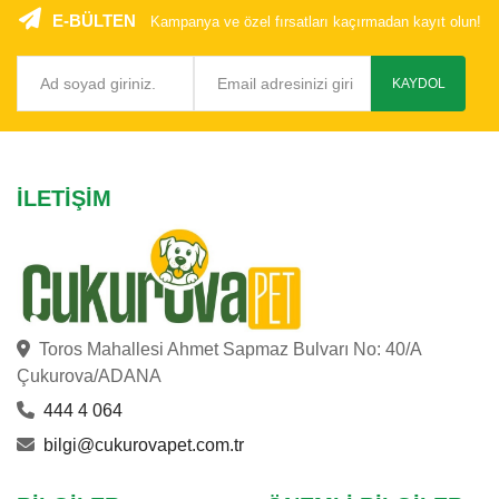
E-BÜLTEN
Kampanya ve özel fırsatları kaçırmadan kayıt olun!
KAYDOL
İLETIŞIM
Toros Mahallesi Ahmet Sapmaz Bulvarı No: 40/A
Çukurova/ADANA
444 4 064
bilgi@cukurovapet.com.tr