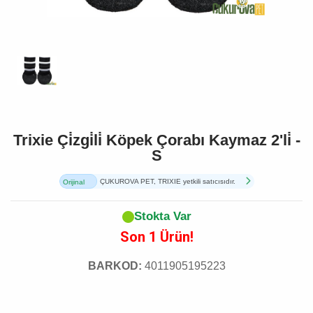
Trixie Çi̇zgi̇li̇ Köpek Çorabı Kaymaz 2'li̇ -
S
ÇUKUROVA PET, TRIXIE yetkili satıcısıdır.
Orijinal
Ürün
Stokta Var
Son 1 Ürün!
BARKOD:
4011905195223