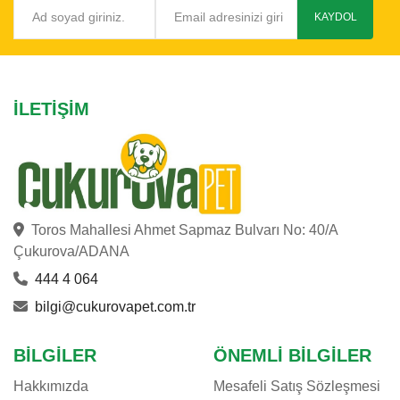
KAYDOL
İLETIŞIM
Toros Mahallesi Ahmet Sapmaz Bulvarı No: 40/A
Çukurova/ADANA
444 4 064
bilgi@cukurovapet.com.tr
BILGILER
ÖNEMLI BILGILER
Hakkımızda
Mesafeli Satış Sözleşmesi