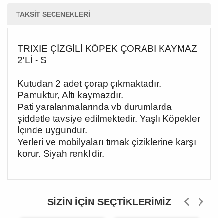
TAKSIT SEÇENEKLERI
TRIXIE ÇİZGİLİ KÖPEK ÇORABI KAYMAZ
2'Lİ - S
Kutudan 2 adet çorap çıkmaktadır.
Pamuktur, Altı kaymazdır.
Pati yaralanmalarında vb durumlarda
şiddetle tavsiye edilmektedir. Yaşlı Köpekler
İçinde uygundur.
Yerleri ve mobilyaları tırnak çiziklerine karşı
korur. Siyah renklidir.
SIZIN İÇIN SEÇTIKLERIMIZ