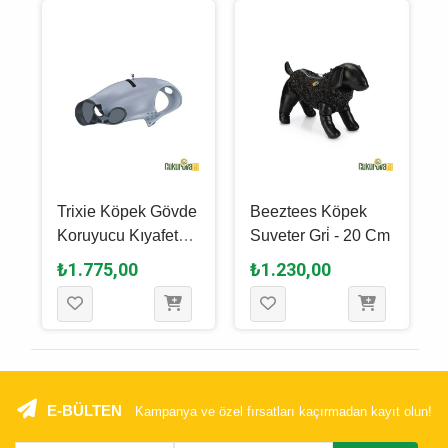
Trixie Köpek Gövde
Beeztees Köpek
Koruyucu Kıyafet
Suveter Gri̇ - 20 Cm
-
Xs - S - 30 Cm - Gri̇
₺1.775,00
₺1.230,00
E-BÜLTEN
Kampanya ve özel fırsatları kaçırmadan kayıt olun!