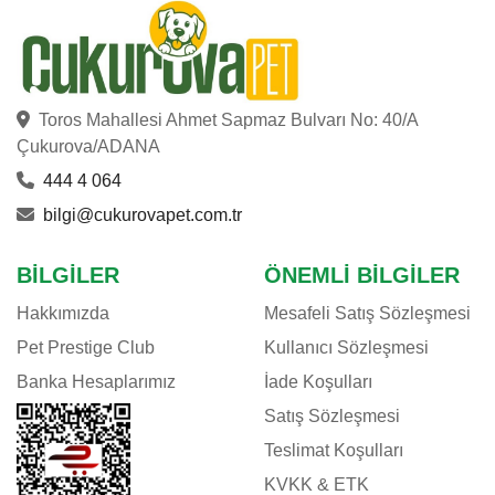
Toros Mahallesi Ahmet Sapmaz Bulvarı No: 40/A
Çukurova/ADANA
444 4 064
bilgi@cukurovapet.com.tr
BILGILER
ÖNEMLI BILGILER
Hakkımızda
Mesafeli Satış Sözleşmesi
Pet Prestige Club
Kullanıcı Sözleşmesi
Banka Hesaplarımız
İade Koşulları
Satış Sözleşmesi
Teslimat Koşulları
KVKK & ETK