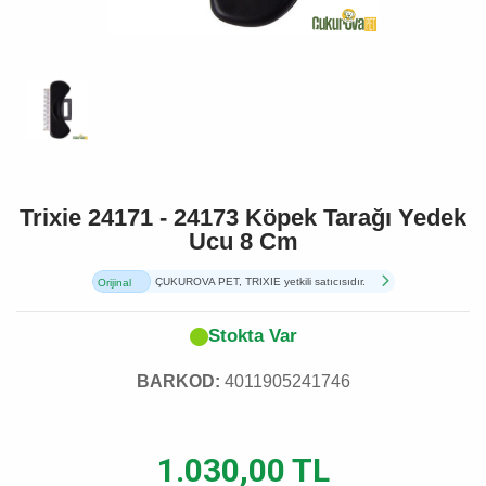
Trixie 24171 - 24173 Köpek Tarağı Yedek
Ucu 8 Cm
ÇUKUROVA PET, TRIXIE yetkili satıcısıdır.
Orijinal
Ürün
Stokta Var
BARKOD:
4011905241746
1.030,00 TL