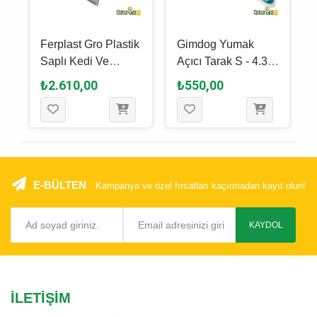
Ferplast Gro Plastik
Gimdog Yumak
&
Saplı Kedi Ve
Açıcı Tarak S - 4.3 x
Köpek Tarağı 15 x
17 Cm
₺2.610,00
₺550,00
10 CM
E-BÜLTEN
Kampanya ve özel fırsatları kaçırmadan kayıt olun!
KAYDOL
İLETIŞIM