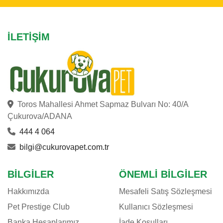
İLETIŞIM
Toros Mahallesi Ahmet Sapmaz Bulvarı No: 40/A
Çukurova/ADANA
444 4 064
bilgi@cukurovapet.com.tr
BILGILER
ÖNEMLI BILGILER
Hakkımızda
Mesafeli Satış Sözleşmesi
Pet Prestige Club
Kullanıcı Sözleşmesi
Banka Hesaplarımız
İade Koşulları