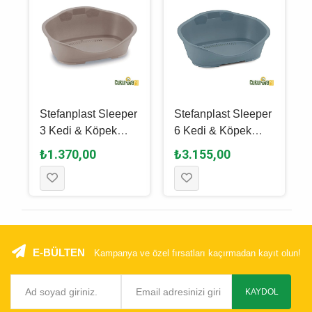
r
Stefanplast Sleeper
Stefanplast Sleeper
3 Kedi & Köpek
6 Kedi & Köpek
2
Yatağı Pembe 80.5
Yatağı Mavi 118 x
₺1.370,00
₺3.155,00
x 55 x 32 Cm
80 x 39 Cm
E-BÜLTEN
Kampanya ve özel fırsatları kaçırmadan kayıt olun!
KAYDOL