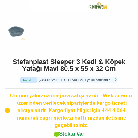
Stefanplast Sleeper 3 Kedi & Köpek
Yatağı Mavi 80.5 x 55 x 32 Cm
ÇUKUROVA PET, STEFANPLAST yetkili satıcısıdır.
Orijinal
Ürün
Ürünün yalnızca mağaza satışı vardır. Web sitemiz
üzerinden verilecek siparişlerde kargo ücreti
alıcıya aittir. Kargo fiyat bilgisi için 444 4 064
numaralı çağrı merkezi hattımızdan iletişime
geçebilirsiniz.
Stokta Var