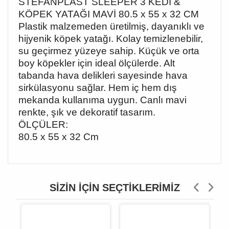
STEFANPLAST SLEEPER 3 KEDİ &
KÖPEK YATAĞI MAVİ 80.5 x 55 x 32 CM
Plastik malzemeden üretilmiş, dayanıklı ve
hijyenik köpek yatağı. Kolay temizlenebilir,
su geçirmez yüzeye sahip. Küçük ve orta
boy köpekler için ideal ölçülerde. Alt
tabanda hava delikleri sayesinde hava
sirkülasyonu sağlar. Hem iç hem dış
mekanda kullanıma uygun. Canlı mavi
renkte, şık ve dekoratif tasarım.
ÖLÇÜLER:
80.5 x 55 x 32 Cm
SIZIN İÇIN SEÇTIKLERIMIZ