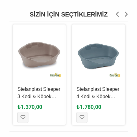
SIZIN İÇIN SEÇTIKLERIMIZ
r
Stefanplast Sleeper
Stefanplast Sleeper
3 Kedi & Köpek
4 Kedi & Köpek
Yatağı Pembe 80.5
Yatağı Mavi 88 x 62
₺1.370,00
₺1.780,00
x 55 x 32 Cm
x 35.5 Cm