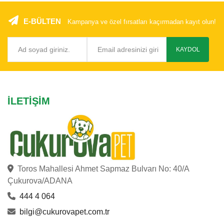
E-BÜLTEN
Kampanya ve özel fırsatları kaçırmadan kayıt olun!
KAYDOL
İLETIŞIM
Toros Mahallesi Ahmet Sapmaz Bulvarı No: 40/A
Çukurova/ADANA
444 4 064
bilgi@cukurovapet.com.tr