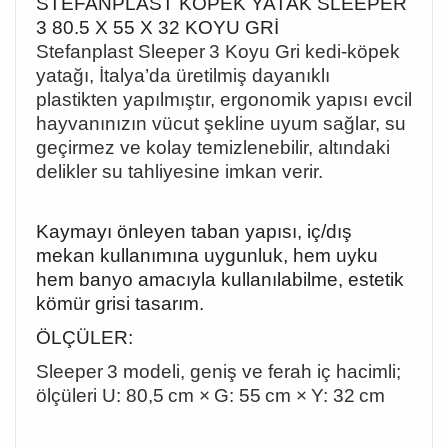
STEFANPLAST KÖPEK YATAK SLEEPER
3 80.5 X 55 X 32 KOYU GRİ
Stefanplast Sleeper
3 Koyu Gri kedi‑köpek
yata
ğı, İtalya
’da üretilmi
ş dayanıklı
plastikten yapılmıştır, ergonomik yapısı evcil
hayvanınızın vücut şekline uyum sağlar, su
geçirmez ve kolay temizlenebilir, altındaki
delikler su tahliyesine imkan verir.
Kaymayı önleyen taban yapısı, iç/dış
mekan kullanımına uygunluk, hem uyku
hem banyo amacıyla kullanılabilme, estetik
kömür grisi tasarım.
ÖLÇÜLER:
Sleeper
3 modeli, geni
ş ve ferah iç hacimli;
ölçüleri U: 80,5
cm × G: 55 cm × Y: 32 cm