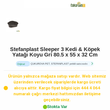
Stefanplast Sleeper 3 Kedi & Köpek
Yatağı Koyu Gri 80.5 x 55 x 32 Cm
ÇUKUROVA PET, STEFANPLAST yetkili satıcısıdır.
Orijinal
Ürün
Ürünün yalnızca mağaza satışı vardır. Web sitemiz
üzerinden verilecek siparişlerde kargo ücreti
alıcıya aittir. Kargo fiyat bilgisi için 444 4 064
numaralı çağrı merkezi hattımızdan iletişime
geçebilirsiniz.
Stokta Var