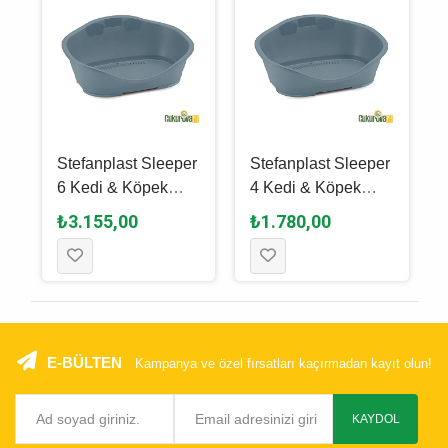
r
Stefanplast Sleeper
Stefanplast Sleeper
6 Kedi & Köpek
4 Kedi & Köpek
Yatağı Mavi 118 x
Yatağı Mavi 88 x 62
₺3.155,00
₺1.780,00
80 x 39 Cm
x 35.5 Cm
E-BÜLTEN
Kampanya ve özel fırsatları kaçırmadan kayıt olun!
KAYDOL