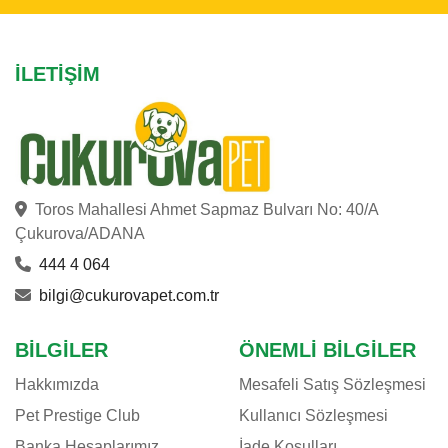
İLETIŞIM
Toros Mahallesi Ahmet Sapmaz Bulvarı No: 40/A
Çukurova/ADANA
444 4 064
bilgi@cukurovapet.com.tr
BILGILER
ÖNEMLI BILGILER
Hakkımızda
Mesafeli Satış Sözleşmesi
Pet Prestige Club
Kullanıcı Sözleşmesi
Banka Hesaplarımız
İade Koşulları