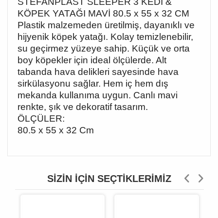
STEFANPLAST SLEEPER 3 KEDİ &
KÖPEK YATAĞI MAVİ 80.5 x 55 x 32 CM
Plastik malzemeden üretilmiş, dayanıklı ve
hijyenik köpek yatağı. Kolay temizlenebilir,
su geçirmez yüzeye sahip. Küçük ve orta
boy köpekler için ideal ölçülerde. Alt
tabanda hava delikleri sayesinde hava
sirkülasyonu sağlar. Hem iç hem dış
mekanda kullanıma uygun. Canlı mavi
renkte, şık ve dekoratif tasarım.
ÖLÇÜLER:
80.5 x 55 x 32 Cm
SIZIN İÇIN SEÇTIKLERIMIZ