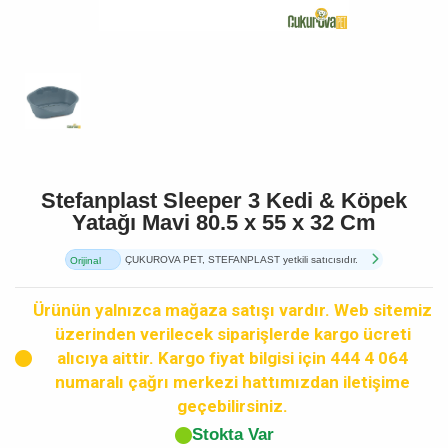
Stefanplast Sleeper 3 Kedi & Köpek
Yatağı Mavi 80.5 x 55 x 32 Cm
ÇUKUROVA PET, STEFANPLAST yetkili satıcısıdır.
Orijinal
Ürün
Ürünün yalnızca mağaza satışı vardır. Web sitemiz
üzerinden verilecek siparişlerde kargo ücreti
alıcıya aittir. Kargo fiyat bilgisi için 444 4 064
numaralı çağrı merkezi hattımızdan iletişime
geçebilirsiniz.
Stokta Var