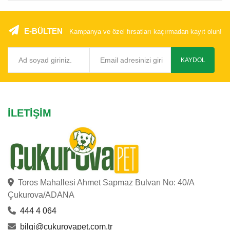
E-BÜLTEN
Kampanya ve özel fırsatları kaçırmadan kayıt olun!
KAYDOL
İLETIŞIM
Toros Mahallesi Ahmet Sapmaz Bulvarı No: 40/A
Çukurova/ADANA
444 4 064
bilgi@cukurovapet.com.tr