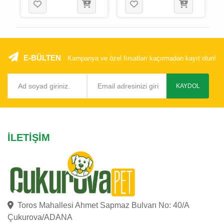
E-BÜLTEN
Kampanya ve özel fırsatları kaçırmadan kayıt olun!
KAYDOL
İLETIŞIM
Toros Mahallesi Ahmet Sapmaz Bulvarı No: 40/A
Çukurova/ADANA