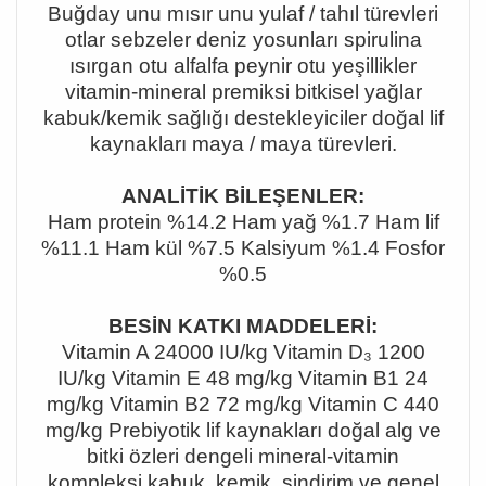
Buğday unu mısır unu yulaf / tahıl türevleri
otlar sebzeler deniz yosunları spirulina
ısırgan otu alfalfa peynir otu yeşillikler
vitamin-mineral premiksi bitkisel yağlar
kabuk/kemik sağlığı destekleyiciler doğal lif
kaynakları maya / maya türevleri.
ANALİTİK BİLEŞENLER:
Ham protein %14.2 Ham yağ %1.7 Ham lif
%11.1 Ham kül %7.5 Kalsiyum %1.4 Fosfor
%0.5
BESİN KATKI MADDELERİ:
Vitamin A 24000 IU/kg Vitamin D
₃ 1200
IU/kg Vitamin E 48 mg/kg Vitamin B1 24
mg/kg Vitamin B2 72 mg/kg Vitamin C 440
mg/kg Prebiyotik lif kaynaklar
ı doğal alg ve
bitki özleri dengeli mineral-vitamin
kompleksi kabuk, kemik, sindirim ve genel