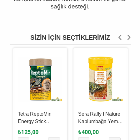
sağlık desteği.
SIZIN İÇIN SEÇTIKLERIMIZ
Tetra ReptoMin
Sera Raffy I Nature
Energy Stick
Kaplumbağa Yemi̇
Kaplumbağa Yemi
250 Ml - 36 Gr
₺125,00
₺400,00
100 Ml - 34 Gr