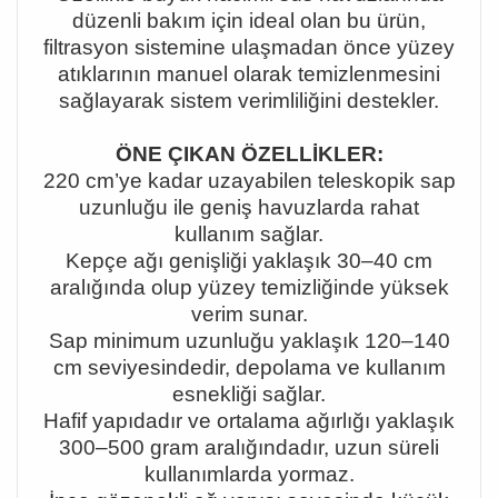
düzenli bakım için ideal olan bu ürün,
filtrasyon sistemine ulaşmadan önce yüzey
atıklarının manuel olarak temizlenmesini
sağlayarak sistem verimliliğini destekler.
ÖNE ÇIKAN ÖZELLİKLER:
220 cm
’ye kadar uzayabilen teleskopik sap
uzunlu
ğu ile geniş havuzlarda rahat
kullanım sağlar.
Kepçe ağı genişliği yaklaşık 30
–40 cm
aral
ığında olup yüzey temizliğinde yüksek
verim sunar.
Sap minimum uzunluğu yaklaşık 120
–140
cm seviyesindedir, depolama ve kullan
ım
esnekliği sağlar.
Hafif yapıdadır ve ortalama ağırlığı yaklaşık
300
–500 gram aral
ığındadır, uzun süreli
kullanımlarda yormaz.