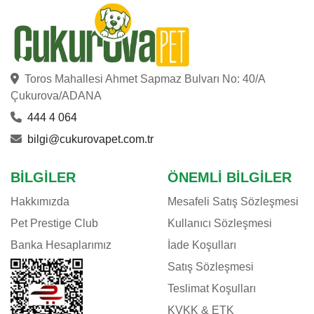
Toros Mahallesi Ahmet Sapmaz Bulvarı No: 40/A
Çukurova/ADANA
444 4 064
bilgi@cukurovapet.com.tr
BILGILER
ÖNEMLI BILGILER
Hakkımızda
Mesafeli Satış Sözleşmesi
Pet Prestige Club
Kullanıcı Sözleşmesi
Banka Hesaplarımız
İade Koşulları
Satış Sözleşmesi
Teslimat Koşulları
KVKK & ETK