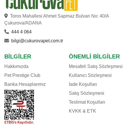
Toros Mahallesi Ahmet Sapmaz Bulvarı No: 40/A
Çukurova/ADANA
444 4 064
bilgi@cukurovapet.com.tr
BILGILER
ÖNEMLI BILGILER
Hakkımızda
Mesafeli Satış Sözleşmesi
Pet Prestige Club
Kullanıcı Sözleşmesi
Banka Hesaplarımız
İade Koşulları
Satış Sözleşmesi
Teslimat Koşulları
KVKK & ETK