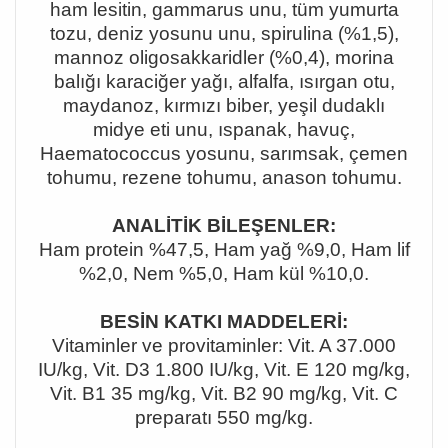
ham lesitin, gammarus unu, tüm yumurta
tozu, deniz yosunu unu, spirulina (%1,5),
mannoz oligosakkaridler (%0,4), morina
balığı karaciğer yağı, alfalfa, ısırgan otu,
maydanoz, kırmızı biber, yeşil dudaklı
midye eti unu, ıspanak, havuç,
Haematococcus yosunu, sarımsak, çemen
tohumu, rezene tohumu, anason tohumu.
ANALİTİK BİLEŞENLER:
Ham protein %47,5, Ham yağ %9,0, Ham lif
%2,0, Nem %5,0, Ham kül %10,0.
BESİN KATKI MADDELERİ:
Vitaminler ve provitaminler: Vit. A 37.000
IU/kg, Vit. D3 1.800 IU/kg, Vit. E 120 mg/kg,
Vit. B1 35 mg/kg, Vit. B2 90 mg/kg, Vit. C
preparatı 550 mg/kg.