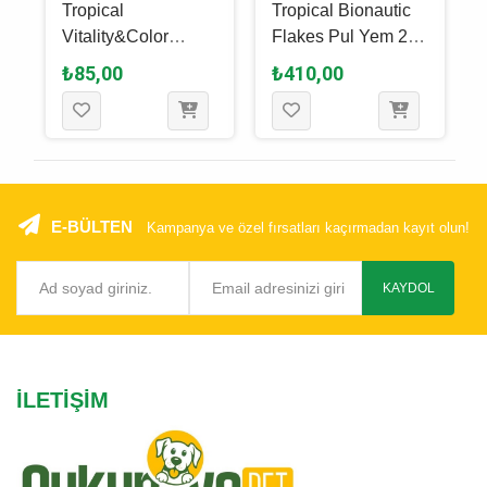
Tropical
Tropical Bionautic
Vitality&Color
Flakes Pul Yem 250
Flakes Pul Yem 12
Ml - 50 Gr
₺85,00
₺410,00
Gr
E-BÜLTEN
Kampanya ve özel fırsatları kaçırmadan kayıt olun!
KAYDOL
İLETIŞIM