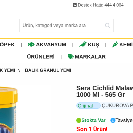
Destek Hattı: 444 4 064
ÖPEK
AKVARYUM
KUŞ
KEM
|
|
|
ÜRÜNLERI
MARKALAR
|
K YEMİ
BALIK GRANÜL YEMİ
Sera Cichlid Mala
1000 Ml - 565 Gr
ÇUKUROVA PET,
Orijinal
Ürün
Stokta Var
Tavsiye
Son 1 Ürün!