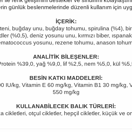
ler ile renk gelişimini destekler ve sindirimi kolaylaş
lerin günlük beslenmelerinde düzenli kullanım için uy
İÇERİK:
üteni, buğday unu, buğday tohumu, spirulina (%4), b
idler (%0,5), deniz yosunu unu, kırmızı biber, ıspan
matococcus yosunu, rezene tohumu, anason tohum
ANALİTİK BİLEŞENLER:
Protein %39,0, yağ %9,0, lif %2,5, nem %5,0, kül %5,
BESİN KATKI MADDELERİ:
00 IU/kg, Vitamin E 60 mg/kg, Vitamin B1 30 mg/kg, V
550 mg/kg
KULLANABİLECEK BALIK TÜRLERİ:
 cikletleri, otçul cikletler, hepçil cikletler, küçük ve or