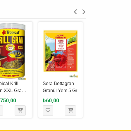
ical Krill
Sera Bettagran
Tetra Micro
n XXL Granül
Granül Yem 5 Gr
Pellets Granül
 1000 Ml -
Yem 100 Ml - 46
.750,00
₺60,00
₺235,00
 Gr
Gr