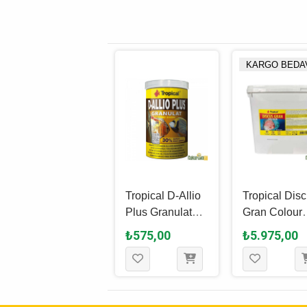
KARGO BEDA
Tropical D-Allio
Tropical D-Allio
Tropical Dis
Plus Granulat
Plus Granulat
Gran Colour
Granül Yem 100
Granül Yem 250
Granül Yem 
₺290,00
₺575,00
₺5.975,00
Ml - 60 Gr
Ml - 150 Gr
- 5.5 KG