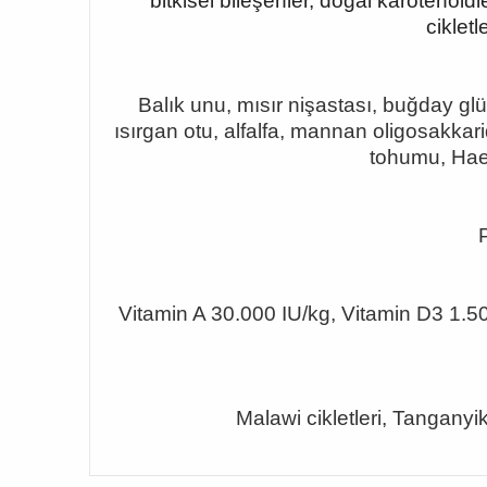
bitkisel bileşenler, doğal karotenoid
ciklet
Balık unu, mısır nişastası, buğday gl
ısırgan otu, alfalfa, mannan oligosakkar
tohumu, Hae
Vitamin A 30.000 IU/kg, Vitamin D3 1.5
Malawi cikletleri, Tanganyika