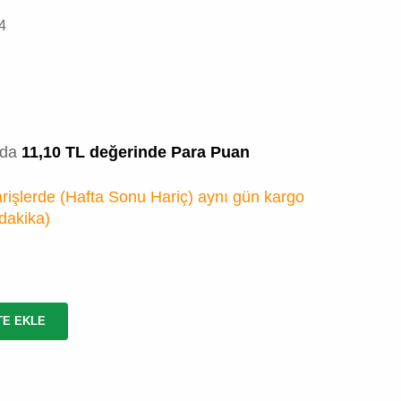
4
zda
11,10 TL değerinde Para Puan
rişlerde (Hafta Sonu Hariç) aynı gün kargo
 dakika
)
TE EKLE