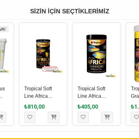
SIZIN İÇIN SEÇTIKLERIMIZ
VA!
cus
Tropical Soft
Tropical Soft
Trop
Line Africa
Line Africa
Gra
10 L
Herbivore Size S
Carnivore Size S
Yem
₺810,00
₺405,00
₺1
Stick Yem 250
Granül Yem 100
500
Ml - 150 Gr
Ml - 60 Gr