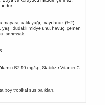
tırır. Boya ve koruyucu madde içermez;
gundur.
ira mayası, balık yağı, maydanoz (%2),
ak, yeşil dudaklı midye unu, havuç, çemen
u, sarımsak.
5
itamin B2 90 mg/kg, Stabilize Vitamin C
ta boy tropikal süs balıkları.