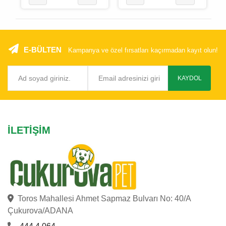
E-BÜLTEN
Kampanya ve özel fırsatları kaçırmadan kayıt olun!
KAYDOL
İLETIŞIM
Toros Mahallesi Ahmet Sapmaz Bulvarı No: 40/A
Çukurova/ADANA