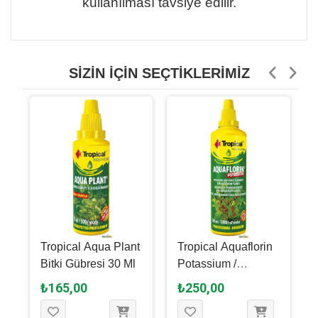
kullanılması tavsiye edilir.
SIZIN İÇIN SEÇTIKLERIMIZ
Tropical Aqua Plant
Tropical Aquaflorin
Bitki Gübresi 30 Ml
Potassium /
Potasyum Bitki
₺165,00
₺250,00
Katkısı 100 Ml