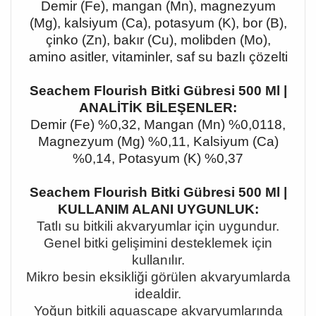
Demir (Fe), mangan (Mn), magnezyum
(Mg), kalsiyum (Ca), potasyum (K), bor (B),
çinko (Zn), bakır (Cu), molibden (Mo),
amino asitler, vitaminler, saf su bazlı çözelti
Seachem Flourish Bitki Gübresi 500 Ml |
ANALİTİK BİLEŞENLER:
Demir (Fe) %0,32, Mangan (Mn) %0,0118,
Magnezyum (Mg) %0,11, Kalsiyum (Ca)
%0,14, Potasyum (K) %0,37
Seachem Flourish Bitki Gübresi 500 Ml |
KULLANIM ALANI UYGUNLUK:
Tatlı su bitkili akvaryumlar için uygundur.
Genel bitki gelişimini desteklemek için
kullanılır.
Mikro besin eksikliği görülen akvaryumlarda
idealdir.
Yoğun bitkili aquascape akvaryumlarında