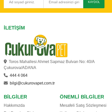
KAYDOL
İLETIŞIM
Toros Mahallesi Ahmet Sapmaz Bulvarı No: 40/A
Çukurova/ADANA
444 4 064
bilgi@cukurovapet.com.tr
BILGILER
ÖNEMLI BILGILER
Hakkımızda
Mesafeli Satış Sözleşmesi