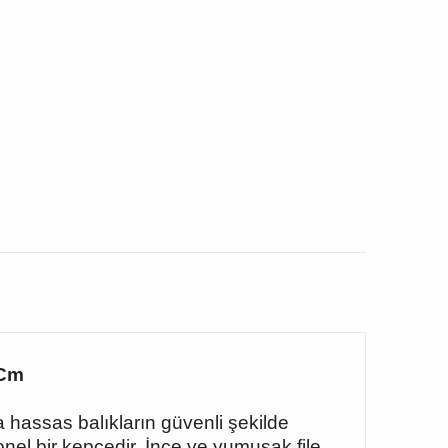
 Cm
assas balıkların güvenli şekilde
nel bir kepçedir. İnce ve yumuşak file