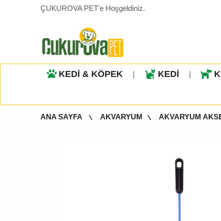
ÇUKUROVA PET'e Hoşgeldiniz.
KEDİ & KÖPEK
KEDİ
K
|
|
ANA SAYFA
AKVARYUM
AKVARYUM AKS