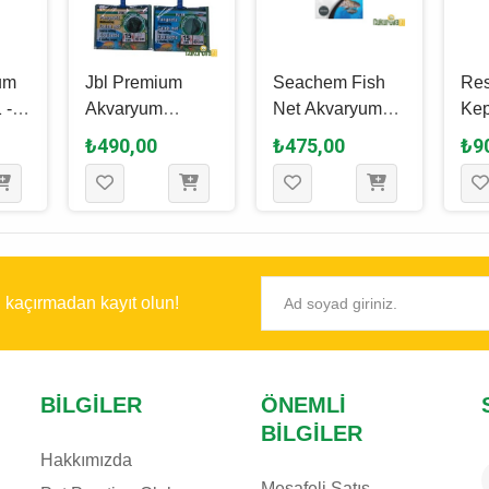
um
Jbl Premium
Seachem Fish
Re
 - 8
Akvaryum
Net Akvaryum
Kep
Kepçesi Ekstra
Kepçesi İnce
₺490,00
₺475,00
₺9
Uzun 15 Cm
File 20 Cm
ı kaçırmadan kayıt olun!
BILGILER
ÖNEMLI
BILGILER
Hakkımızda
Mesafeli Satış