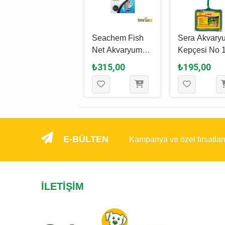
Seachem Fish
Seachem Fish
Sera Akvary
Net Akvaryum
Net Akvaryum
Kepçesi No 1
Kepçesi 30 Cm
Kepçesi 15 Cm
Cm
₺510,00
₺315,00
₺195,00
E-BÜLTEN
Kampanya ve özel fırsatlar
İLETIŞIM