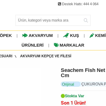
Destek Hattı: 444 4 064
ÖPEK
AKVARYUM
KUŞ
KEM
|
|
|
ÜRÜNLERI
MARKALAR
|
ESUARI
AKVARYUM KEPÇE VE FİLESİ
Seachem Fish Net 
Cm
ÇUKUROVA PET,
Orijinal
Ürün
Stokta Var
Son 1 Ürün!