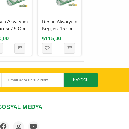
sun Akvaryum
Resun Akvaryum
Marina
çesi 7.5 Cm
Kepçesi 15 Cm
Akvaryum
Kepçesi 12.5 Cm
0,00
₺115,00
₺205,00
KAYDOL
SOSYAL MEDYA