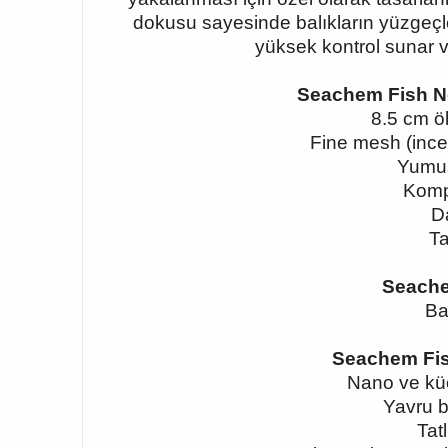
dokusu sayesinde balıkların yüzgeçl
yüksek kontrol sunar ve
Seachem Fish N
8.5 cm ö
Fine mesh (ince 
Yumuş
Kompa
Da
Ta
Seache
Ba
Seachem Fis
Nano ve küç
Yavru ba
Tat