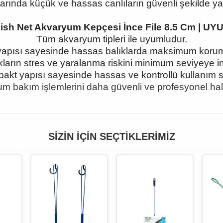
rında küçük ve hassas canlıların güvenli şekilde y
sh Net Akvaryum Kepçesi İnce File 8.5 Cm | UY
Tüm akvaryum tipleri ile uyumludur.
e yapısı sayesinde hassas balıklarda maksimum korum
kların stres ve yaralanma riskini minimum seviyeye ind
akt yapısı sayesinde hassas ve kontrollü kullanım s
m bakım işlemlerini daha güvenli ve profesyonel hale 
SIZIN İÇIN SEÇTIKLERIMIZ