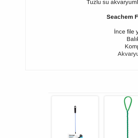
Tuzlu su akvaryumla
Seachem Fi
İnce fil
Balı
Komp
Akvaryu