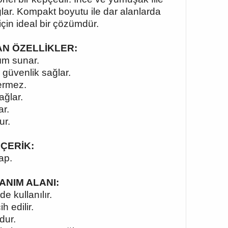
ar. Kompakt boyutu ile dar alanlarda
için ideal bir çözümdür.
KAN ÖZELLİKLER:
ım sunar.
 güvenlik sağlar.
ermez.
ağlar.
ar.
ur.
İÇERİK:
ap.
LANIM ALANI:
 kullanılır.
h edilir.
dur.