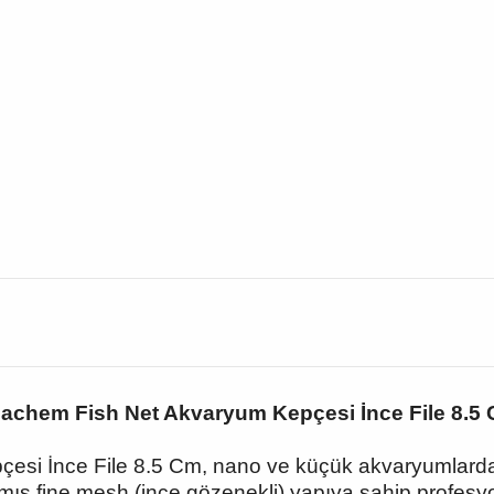
achem Fish Net Akvaryum Kepçesi İnce File 8.5
si İnce File 8.5 Cm, nano ve küçük akvaryumlarda h
mış fine mesh (ince gözenekli) yapıya sahip profesyo