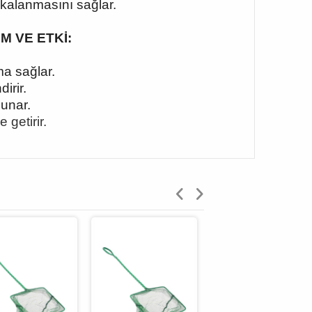
akalanmasını sağlar.
UM VE ETKİ:
a sağlar.
irir.
unar.
getirir.