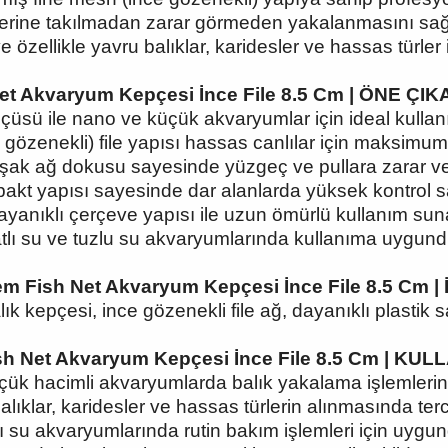
erine takılmadan zarar görmeden yakalanmasını sağl
 özellikle yavru balıklar, karidesler ve hassas türler 
et Akvaryum Kepçesi İnce File 8.5 Cm | ÖNE ÇI
lçüsü ile nano ve küçük akvaryumlar için ideal kullan
gözenekli) file yapısı hassas canlılar için maksimum
ak ağ dokusu sayesinde yüzgeç ve pullara zarar v
kt yapısı sayesinde dar alanlarda yüksek kontrol s
yanıklı çerçeve yapısı ile uzun ömürlü kullanım sun
tlı su ve tuzlu su akvaryumlarında kullanıma uygund
m Fish Net Akvaryum Kepçesi İnce File 8.5 Cm | 
lık kepçesi, ince gözenekli file ağ, dayanıklı plastik s
h Net Akvaryum Kepçesi İnce File 8.5 Cm | KUL
ük hacimli akvaryumlarda balık yakalama işlemlerinde
lıklar, karidesler ve hassas türlerin alınmasında terci
lı su akvaryumlarında rutin bakım işlemleri için uygun