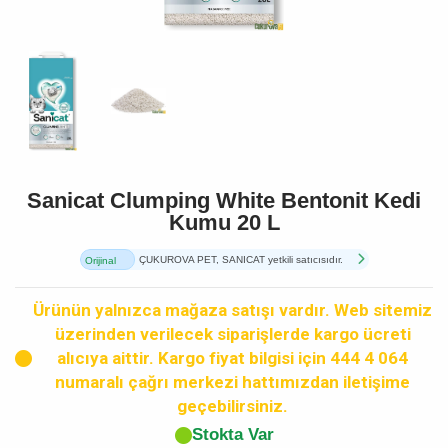
Sanicat Clumping White Bentonit Kedi
Kumu 20 L
ÇUKUROVA PET, SANICAT yetkili satıcısıdır.
Orijinal
Ürün
Ürünün yalnızca mağaza satışı vardır. Web sitemiz
üzerinden verilecek siparişlerde kargo ücreti
alıcıya aittir. Kargo fiyat bilgisi için 444 4 064
numaralı çağrı merkezi hattımızdan iletişime
geçebilirsiniz.
Stokta Var