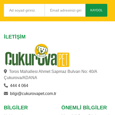
KAYDOL
İLETIŞIM
Toros Mahallesi Ahmet Sapmaz Bulvarı No: 40/A
Çukurova/ADANA
444 4 064
bilgi@cukurovapet.com.tr
BILGILER
ÖNEMLI BILGILER