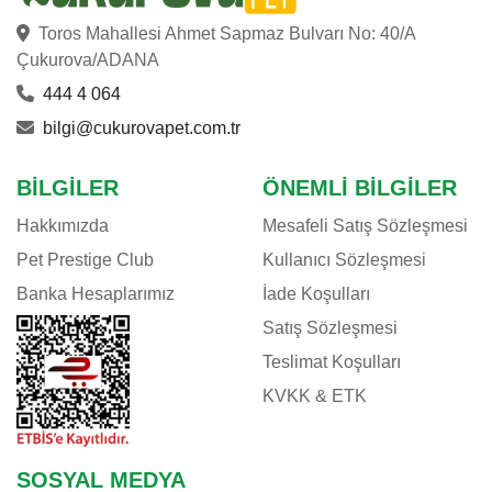
Toros Mahallesi Ahmet Sapmaz Bulvarı No: 40/A
Çukurova/ADANA
444 4 064
bilgi@cukurovapet.com.tr
BILGILER
ÖNEMLI BILGILER
Hakkımızda
Mesafeli Satış Sözleşmesi
Pet Prestige Club
Kullanıcı Sözleşmesi
Banka Hesaplarımız
İade Koşulları
Satış Sözleşmesi
Teslimat Koşulları
KVKK & ETK
SOSYAL MEDYA