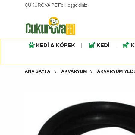
ÇUKUROVA PET'e Hoşgeldiniz.
KEDİ & KÖPEK
KEDİ
K
|
|
ANA SAYFA
AKVARYUM
AKVARYUM YED