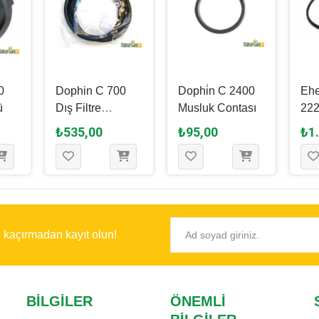
0
Dophin C 700
Dophi̇n C 2400
Ehe
ü
Dış Filtre
Musluk Contası
222
Contası
232
₺535,00
₺95,00
₺1
222
232
202
212
Uyu
Con
ı kaçırmadan kayıt olun!
BILGILER
ÖNEMLI