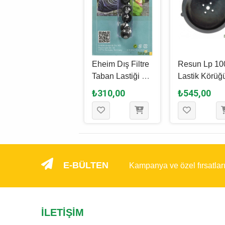
Dophin 2400
Eheim Dış Filtre
Resun Lp 10
Quartz Tüp
Taban Lastiği 5
Lastik Körüğ
Contası
Adet
₺105,00
₺310,00
₺545,00
E-BÜLTEN
Kampanya ve özel fırsatlar
İLETIŞIM