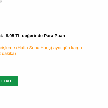
9
zda
8,05 TL değerinde Para Puan
rişlerde (Hafta Sonu Hariç) aynı gün kargo
3 dakika
)
TE EKLE