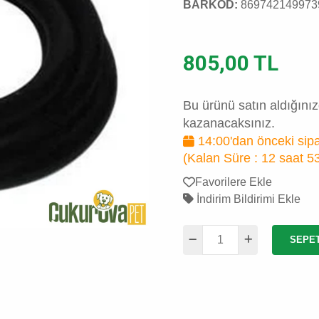
BARKOD:
869742149973
805,00 TL
Bu ürünü satın aldığını
kazanacaksınız.
14:00'dan önceki sipa
(Kalan Süre :
12 saat 5
Favorilere Ekle
İndirim Bildirimi Ekle
SEPE