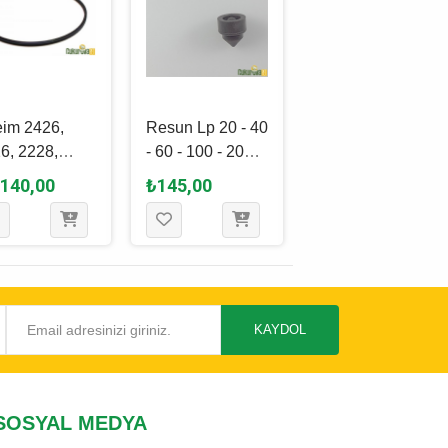
im 2426,
Resun Lp 20 - 40
Jbl Cp e1501 - 2
6, 2228,
- 60 - 100 - 200
/ 1901 - 2 Beyin
6, 2328,
Ayağı
Altı O-Ring
.140,00
₺145,00
₺50,00
7, 2229,
7, 2329,
6, 2028,
6, 2128
mlu Motor
tası
KAYDOL
SOSYAL MEDYA