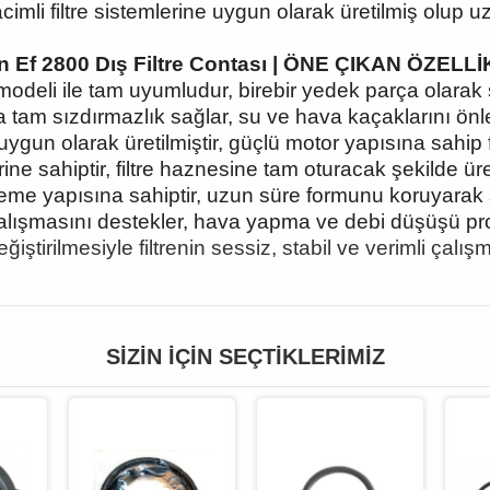
mli filtre sistemlerine uygun olarak üretilmiş olup 
 Ef 2800 Dış Filtre Contası | ÖNE ÇIKAN ÖZELL
modeli ile tam uyumludur, birebir yedek parça olarak
a tam sızdırmazlık sağlar, su ve hava kaçaklarını önley
uygun olarak üretilmiştir, güçlü motor yapısına sahip 
ne sahiptir, filtre haznesine tam oturacak şekilde üret
me yapısına sahiptir, uzun süre formunu koruyarak s
alışmasını destekler, hava yapma ve debi düşüşü pro
iştirilmesiyle filtrenin sessiz, stabil ve verimli çalı
SIZIN İÇIN SEÇTIKLERIMIZ