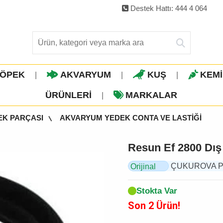
Destek Hattı: 444 4 064
ÖPEK
AKVARYUM
KUŞ
KEM
|
|
|
ÜRÜNLERI
MARKALAR
|
EK PARÇASI
AKVARYUM YEDEK CONTA VE LASTİĞİ
Resun Ef 2800 Dış 
ÇUKUROVA PET,
Orijinal
Ürün
Stokta Var
Son 2 Ürün!