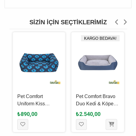
SIZIN İÇIN SEÇTIKLERIMIZ
KARGO BEDAVA!
Pet Comfort
Pet Comfort Bravo
Uniform Kiss
Duo Kedi̇ & Köpek
5
Lacivert -
Yatağı Mavi̇ - Gri̇
₺890,00
₺2.540,00
Parliament Kedi̇ &
Peluş Xl - 105 x 80
Köpek Yatağı S - 60
Cm
x 50 Cm