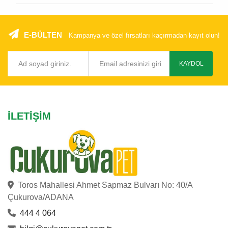
E-BÜLTEN
Kampanya ve özel fırsatları kaçırmadan kayıt olun!
KAYDOL
İLETIŞIM
Toros Mahallesi Ahmet Sapmaz Bulvarı No: 40/A
Çukurova/ADANA
444 4 064