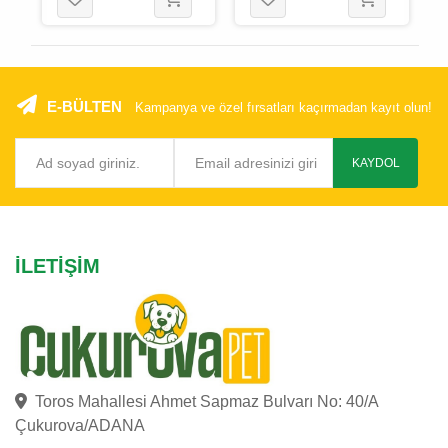
E-BÜLTEN
Kampanya ve özel fırsatları kaçırmadan kayıt olun!
KAYDOL
İLETIŞIM
Toros Mahallesi Ahmet Sapmaz Bulvarı No: 40/A
Çukurova/ADANA