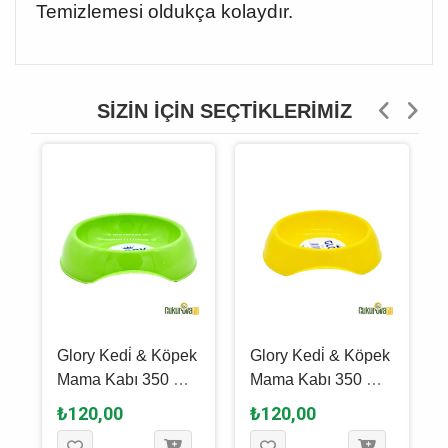
Temizlemesi oldukça kolaydır.
SIZIN İÇIN SEÇTIKLERIMIZ
k
Glory Kedi̇ & Köpek
Glory Kedi̇ & Köpek
-
Mama Kabı 350 Ml -
Mama Kabı 350 Ml -
Yeşi̇l
Sari
₺120,00
₺120,00