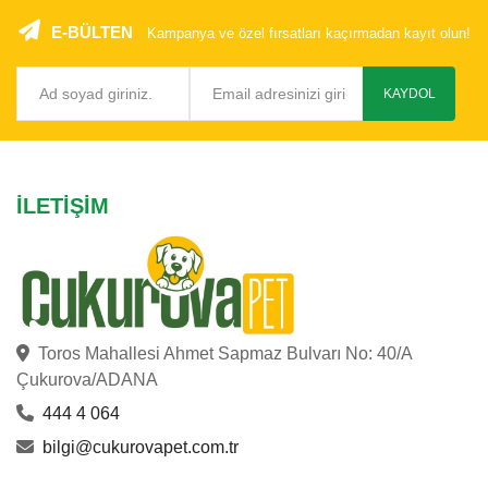
E-BÜLTEN
Kampanya ve özel fırsatları kaçırmadan kayıt olun!
KAYDOL
İLETIŞIM
Toros Mahallesi Ahmet Sapmaz Bulvarı No: 40/A
Çukurova/ADANA
444 4 064
bilgi@cukurovapet.com.tr