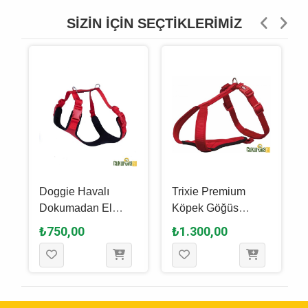
SIZIN İÇIN SEÇTIKLERIMIZ
Doggie Havalı
Trixie Premium
Dokumadan El
Köpek Göğüs
Yapımı Köpek
Tasması S 42 - 50
₺750,00
₺1.300,00
Göğüs Tasması L -
Cm - Kırmızı
2 x 55 - 65 Cm -
Kırmızı